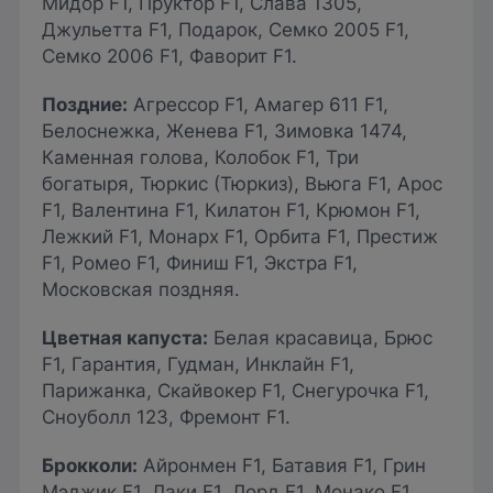
Мидор F1, Пруктор F1, Слава 1305,
Джульетта F1, Подарок, Семко 2005 F1,
Семко 2006 F1, Фаворит F1.
Поздние
:
Агрессор F1, Амагер 611 F1,
Белоснежка, Женева F1, Зимовка 1474,
Каменная голова, Колобок F1, Три
богатыря, Тюркис (Тюркиз), Вьюга F1, Арос
F1, Валентина F1, Килатон F1, Крюмон F1,
Лежкий F1, Монарх F1, Орбита F1, Престиж
F1, Ромео F1, Финиш F1, Экстра F1,
Московская поздняя.
Цветная капуста
:
Белая красавица, Брюс
F1, Гарантия, Гудман, Инклайн F1,
Парижанка, Скайвокер F1, Снегурочка F1,
Сноуболл 123, Фремонт F1.
Брокколи
:
Айронмен F1, Батавия F1, Грин
Мэджик F1, Лаки F1, Лорд F1, Монако F1,