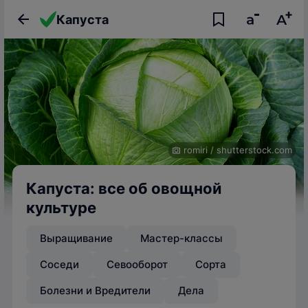
Капуста
romiri
/
shutterstock.com
Капуста: все об овощной
культуре
Выращивание
Мастер-классы
Соседи
Севооборот
Сорта
Болезни и Вредители
Дела