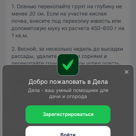
1. Осенью перекопайте грунт на глубину не
менее 20 см. Если на участке кислая
почва, внесите под перекопку известь или
доломитовую муку из расчета 450-600 г на
1 кв.м.
2. Весной, за несколько недель до высадки
рассады, удалите с грядки сорняки и
перекопайте грунт, чтобы он успел осесть.
3. В день высадки рассады внесите в
Добро пожаловать в Дела
каждую посадочную лунку:
Дела - ваш умный помощник для
дачи и огорода
2 ст. л. древесной золы,
1 ч. л.
нитрофоски
,
Зарегистрироваться
200 г перегноя.
Войти