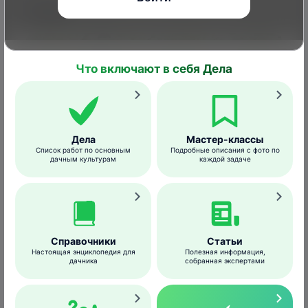
Полив
Что включают в себя Дела
Дела
Мастер-классы
Список работ по основным
Подробные описания с фото по
дачным культурам
каждой задаче
aopsan
/shutterstock.com
Капуста – влаголюбивая культура. Больше
Справочники
Статьи
Настоящая энциклопедия для
Полезная информация,
всего она нуждается в поливе при
дачника
собранная экспертами
формировании вилков. У ранних сортов это
происходит в июне, у позднеспелых – в
августе.