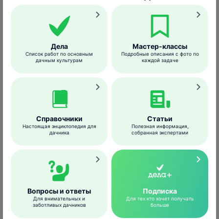
Дела
Мастер-классы
Список работ по основным
Подробные описания с фото по
дачным культурам
каждой задаче
Справочники
Статьи
Настоящая энциклопедия для
Полезная информация,
gardenersworld.com
дачника
собранная экспертами
Бабочки активны в дневное время суток,
особенно в жаркие солнечные дни.
Оптимальная температура для развития
вредителя – 20-26°C. Слишком высокая
Вопросы и ответы
Подписка
температура и низкая влажность воздуха
Для внимательных и
Для тех кто хочет получать
заботливых дачников
больше
неблагоприятны для развития капустницы.