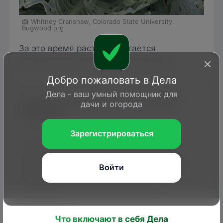
Whitney Cranshaw, Colorado State University,
Bugwood.org
За это время растение остается
практически полностью изъеденным.
Добро пожаловать в Дела
Дела - ваш умный помощник для
Признаки появления и условия
дачи и огорода
развития
Зарегистрироваться
Понять, что растение оккупировала
капустница, можно по объеденным
вначале по краям, а затем и полностью
Войти
наружным листьям, на которых через
несколько суток остаются только
прожилки.
Что включают в себя Дела