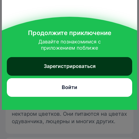
Продолжите приключение
Давайте познакомимся с

приложением поближе
Зарегистрироваться
Luis Miguel Bugallo Sánchez/commons.wikimedia.org
Войти
Перед откладыванием яиц бабочкам
требуется дополнительное питание
нектаром цветков. Они питаются на цветах
одуванчика, люцерны и многих других.