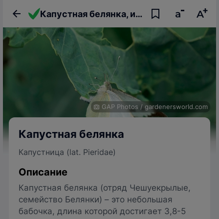
Капустная белянка, или капустница
GAP Photos
/
gardenersworld.com
Капустная белянка
Капустница (lat. Pieridae)
Описание
Капустная белянка (отряд Чешуекрылые,
семейство Белянки) – это небольшая
бабочка, длина которой достигает 3,8-5