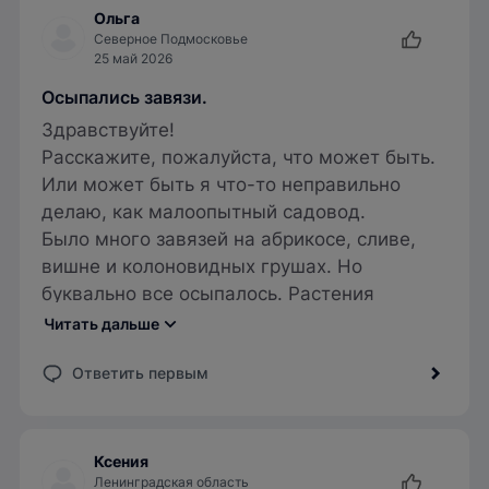
Ольга
Северное Подмосковье
25 май 2026
Осыпались завязи.
Здравствуйте!
Расскажите, пожалуйста, что может быть.
Или может быть я что-то неправильно
делаю, как малоопытный садовод.
Было много завязей на абрикосе, сливе,
вишне и колоновидных грушах. Но
буквально все осыпалось. Растения
посажены 2-3 года назад ( разные в
Читать дальше
разное время).
До цветения обработала баковой смесью
Ответить первым
(хорус-актара-циркон), подкормила
комплексными удобрениями весна-лето,
мульчу прошлогоднюю убрала и сделала
свежую. Но ни разу не делала обрезку. На
Благодарю за обратную связь.
Ксения
что может надо обратить внимание.
Ленинградская область