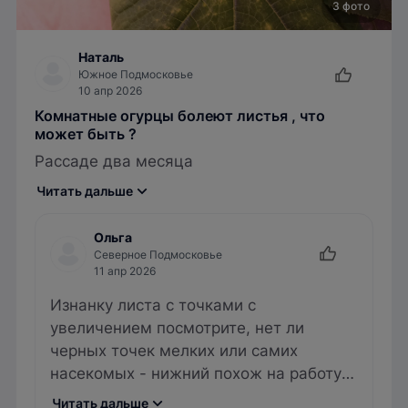
3 фото
Наталь
Южное Подмосковье
10 апр 2026
Комнатные огурцы болеют листья , что
может быть ?
Рассаде два месяца
Читать дальше
Ольга
Северное Подмосковье
11 апр 2026
Изнанку листа с точками с
увеличением посмотрите, нет ли
черных точек мелких или самих
насекомых - нижний похож на работу
трипса, но надо снизу смотреть
Читать дальше