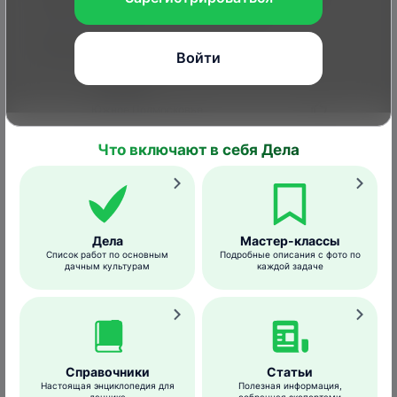
чего-то не хватает или болеет?
Читать дальше
Войти
Светлана
Южное Подмосковье
29 май 2026
Что включают в себя Дела
Валерия Карелина наберите, блогер
лучшая из лучших, она объяснит лучше
всех.
Читать дальше
Дела
Мастер-классы
Список работ по основным
Подробные описания с фото по
дачным культурам
каждой задаче
Ответов 1
Справочники
Статьи
Настоящая энциклопедия для
Полезная информация,