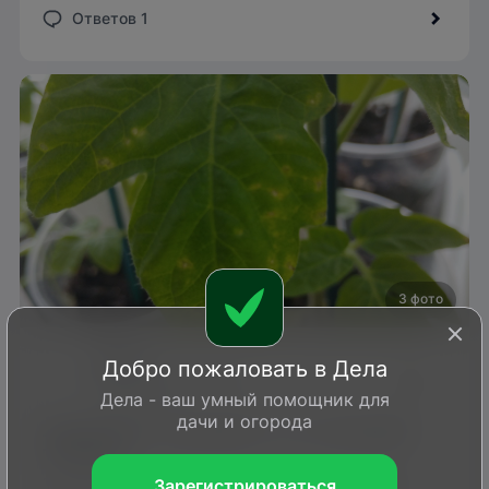
Ответов 1
3 фото
Лариса
Добро пожаловать в Дела
Северное Подмосковье
Дела - ваш умный помощник для
26 апр 2026
дачи и огорода
Подскажите, пожалуйста, что с рассадой
помидор?
Подкормки для рассады делала, может
Зарегистрироваться