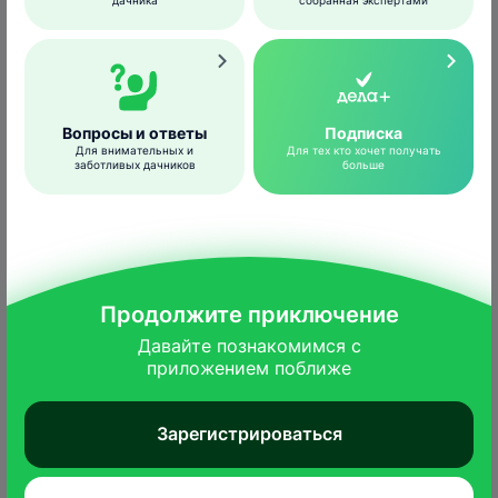
дачника
собранная экспертами
Вопросы и ответы
Подписка
1 фото
Для внимательных и
Для тех кто хочет получать
заботливых дачников
больше
Лера
Южное Подмосковье
25 апр 2026
Здравствуйте! Подскажите, если кто-то
использовал подобные приствольные круги ,
Продолжите приключение
какие плюсы и минусы вам встретились, из
Давайте познакомимся с

личного опыта.
приложением поближе
Заранее спасибо)
Читать дальше
Зарегистрироваться
Наталья
Южное Подмосковье