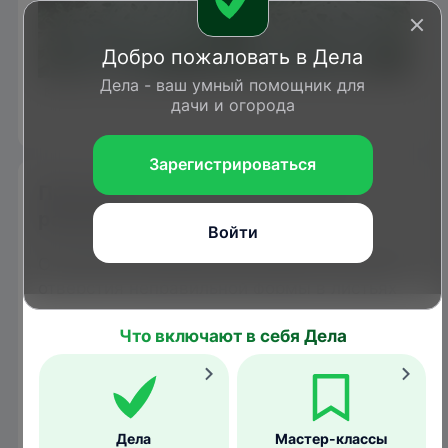
Добро пожаловать в Дела
Дела - ваш умный помощник для
homesteadandchill.com
дачи и огорода
Зарегистрироваться
Признаки появления и условия
развития
Войти
О появлении вредителей свидетельствуют
отверстия неправильной формы в листьях
и плодах растений. Также можно заметить
Что включают в себя Дела
липкие "дорожки" от слизи моллюсков.
Дела
Мастер-классы