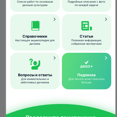
Список работ по основным
Подробные описания с фото
дачным культурам
по каждой задаче
Справочники
Статьи
Настоящая энциклопедия для
Полезная информация,
дачника
собранная экспертами
ogorod.ru
Из-за отсутствия раковины вредители не
выдерживают прямых солнечных лучей и
Вопросы и ответы
Подписка
Для внимательных и
Для тех кто хочет получать
высокой температуры воздуха, поэтому
заботливых дачников
больше
днем вынуждены искать естественные
укрытия – тенистые места. Взрослые
слизни достигают пика деятельности к
сумеркам.