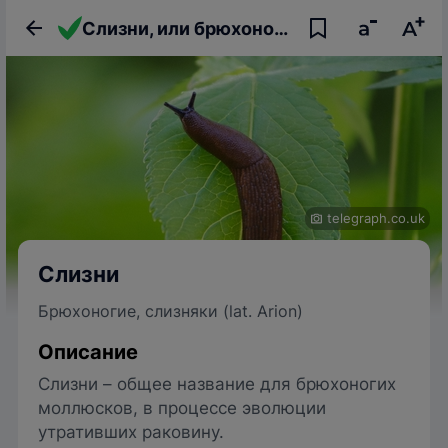
Слизни, или брюхоногие, или слизняки
telegraph.co.uk
Слизни
Брюхоногие, слизняки (lat. Arion)
Описание
Слизни – общее название для брюхоногих
моллюсков, в процессе эволюции
утративших раковину.