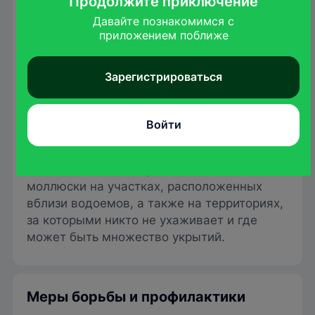
Продолжите приключение
Давайте познакомимся с

приложением поближе
Зарегистрироваться
Войти
Håkan Svensson/ commons.wikimedia.org
Особенно активно проявляют себя
моллюски на участках, расположенных
вблизи водоемов, а также на территориях,
за которыми никто не ухаживает и где
может быть множество укрытий.
Меры борьбы и профилактики