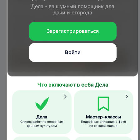
Obispo, Bugwood.org
Дела - ваш умный помощник для
дачи и огорода
Растение постепенно усыхает целиком или
вообще погибает – потери урожая при
Зарегистрироваться
заражении килой могут составлять 30% и
более.
Войти
Что включают в себя Дела
Дела
Мастер-классы
Список работ по основным
Подробные описания с фото
дачным культурам
по каждой задаче
ruastnp.blogspot.com