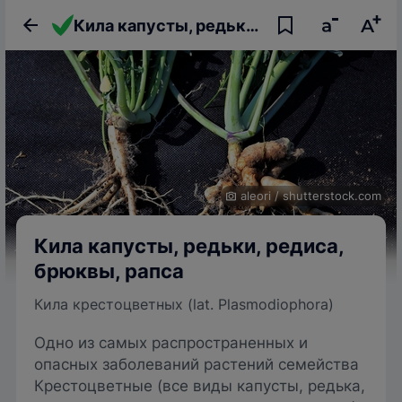
Кила капусты, редьки, редиса, брюквы, рапса
aleori
/
shutterstock.com
Кила капусты, редьки, редиса,
брюквы, рапса
Кила крестоцветных (lat. Plasmodiophora)
Одно из самых распространенных и
опасных заболеваний растений семейства
Крестоцветные (все виды капусты, редька,