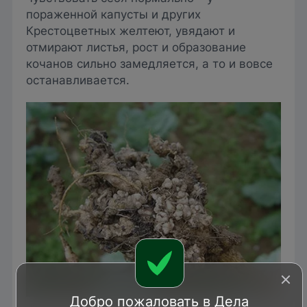
пораженной капусты и других
Крестоцветных желтеют, увядают и
отмирают листья, рост и образование
кочанов сильно замедляется, а то и вовсе
останавливается.
Добро пожаловать в Дела
Gerald Holmes, Strawberry Center, Cal Poly San Luis