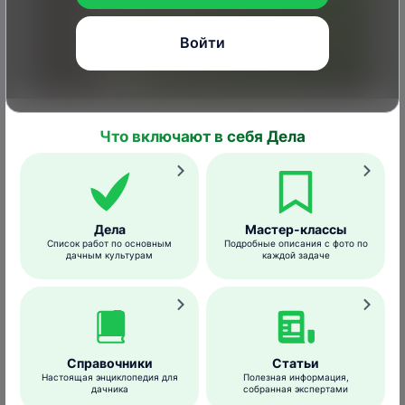
Войти
KamranAydinov
/freepik.com
Что включают в себя Дела
Основные правила полива репчатого лука:
температура воды для поливов – не ниже
18°С;
Дела
Мастер-классы
глубина увлажнения – не менее 10 см;
Список работ по основным
Подробные описания с фото по
дачным культурам
каждой задаче
воду нужно лить не под корень, а в
междурядья;
интенсивность поливов зависит от этапа
выращивания: в мае достаточно раз в
неделю выливать на грядку 6-10 л (из
Справочники
Статьи
расчета на 1 кв.м), в июне объем воды
Настоящая энциклопедия для
Полезная информация,
увеличивают до 10-12 л, в июле уменьшают
дачника
собранная экспертами