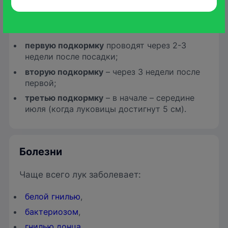
удобрения. За вегетационный период
грядку удобряют минимум три раза:
первую подкормку
проводят через 2-3
недели после посадки;
вторую подкормку
– через 3 недели после
первой;
третью подкормку
– в начале – середине
июля (когда луковицы достигнут 5 см).
Болезни
Чаще всего лук заболевает:
белой гнилью
,
бактериозом
,
гнилью донца
,