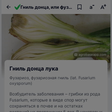
Гниль донца, или фузариоз лука
agrobaseapp.com
Гниль донца лука
Фузариоз, фузариозная гниль (lat. Fusarium
oxysporum)
Возбудитель заболевания – грибки из рода
Fusarium, которые в виде спор могут
сохраняться в почве и на остатках