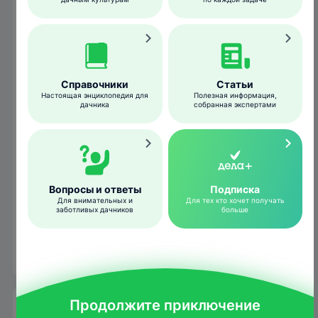
Справочники
Статьи
Настоящая энциклопедия для
Полезная информация,
дачника
собранная экспертами
bsppjournals.onlinelibrary.wiley.com
Вопросы и ответы
Подписка
Для внимательных и
Для тех кто хочет получать
заботливых дачников
больше
Пораженные корни становятся темно-
коричневыми, уплощенными, прозрачными
и иногда полыми.
Продолжите приключение
Условия развития