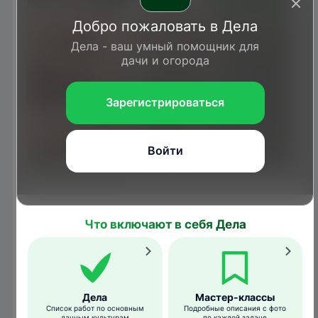
Добро пожаловать в Дела
Дела - ваш умный помощник для
дачи и огорода
Зарегистрироваться
Войти
gardening.usask.ca
На вертикальном срезе
заметно водянистое пятно коричневого
Что включают в себя Дела
цвета на самом наружном слое донца,
которое может распространяться вверх по
луковице сквозь чешуйки.
Дела
Мастер-классы
Список работ по основным
Подробные описания с фото
дачным культурам
по каждой задаче