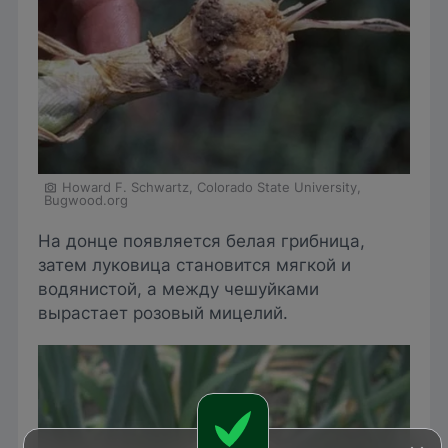
Howard F. Schwartz, Colorado State University,
Bugwood.org
На донце появляется белая грибница,
затем луковица становится мягкой и
водянистой, а между чешуйками
вырастает розовый мицелий.