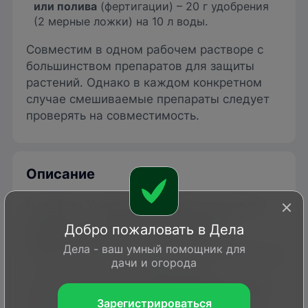
или полива
(фертигации) – 20 г удобрения
(2 мерные ложки) на 10 л воды.
Совместим в одном рабочем растворе с
большинством препаратов для защиты
растений. Однако в каждом конкретном
случае смешиваемые препараты следует
проверять на совместимость.
Описание
Новоферт Универсал – водорастворимое
удобрение со
сбалансированным
Добро пожаловать в Дела
комплексом микроэлементов
(медь,
Дела - ваш умный помощник для
железо, марганец, цинк) в хелатной форме,
дачи и огорода
а также бором и молибденом в
минеральной форме.
Не содержит хлора
.
Зарегистрироваться
Предназначено для внекорневой