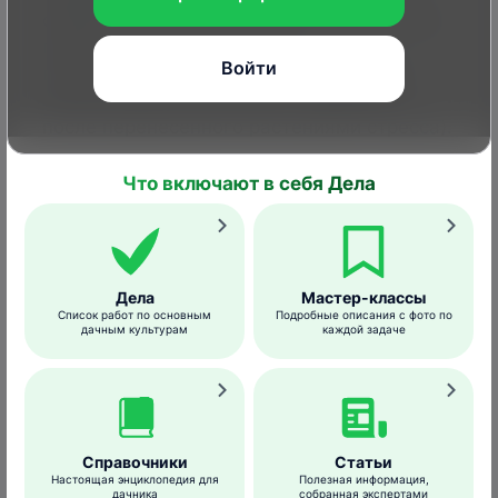
обработки растений и может применяться
практически на всех этапах
Войти
вегетационного периода (от обработки
семян до дополнительных подкормок
после перенесенного растениями стресса).
Подходит для всех видов культур.
Что включают в себя Дела
Препаративная форма
– 100%-
водорастворимые гранулы.
Упаковка
– 100,
250, 500 г.
Дела
Мастер-классы
Преимущества препарата
:
Список работ по основным
Подробные описания с фото по
дачным культурам
каждой задаче
легко и полностью растворяется в воде;
делает грунт более рыхлым, улучшает его
влагоемкость;
способствует сохранению и повышению
Справочники
Статьи
плодородия почвы;
Настоящая энциклопедия для
Полезная информация,
дачника
собранная экспертами