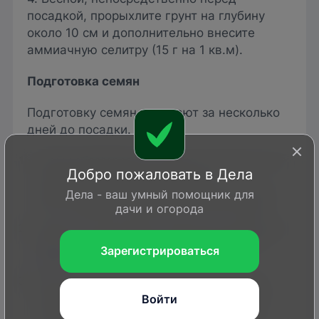
посадкой, прорыхлите грунт на глубину
около 10 см и дополнительно внесите
аммиачную селитру (15 г на 1 кв.м).
Подготовка семян
Подготовку семян начинают за несколько
дней до посадки.
Чтобы обеззаразить семена, опустите их на
Добро пожаловать в Дела
15-20 минут в темный раствор
перманганата калия (марганцовки), после
Дела - ваш умный помощник для
чего тщательно промойте чистой водой.
дачи и огорода
Затем на 35-45 минут замочите в растворе
любого стимулятора роста (например в
Зарегистрироваться
Эпине
).
Подготовленные таким образом семена
положите между двумя слоями влажной
Войти
ткани и оставьте для проращивания в