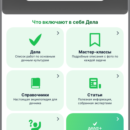
теплом месте. После появления ростков
(обычно через 3-4 дня) посадите их в
почву.
Что включают в себя Дела
Полив
Дела
Мастер-классы
Список работ по основным
Подробные описания с фото по
дачным культурам
каждой задаче
Справочники
Статьи
Настоящая энциклопедия для
Полезная информация,
дачника
собранная экспертами
@freepik
/freepik.com
Основные правила полива кабачков: