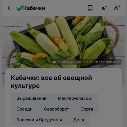
Кабачки
YARUNIV Studio
/
shutterstock.com
Кабачки: все об овощной
культуре
Выращивание
Мастер-классы
Соседи
Севооборот
Сорта
Болезни и Вредители
Дела