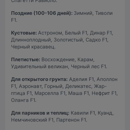
Спагетти Равиоло.
Поздние (100-106 дней):
Зимний, Тиволи
F1.
Кустовые
:
Астроном, Белый F1, Динар F1,
Длинноплодный, Золотистый, Садко F1,
Черный красавец.
Плетистые
:
Восхождение, Карам,
Удивительный великан, Черный лес F1.
Для открытого грунта
:
Аделия F1, Аполлон
F1, Аэронавт, Горный, Деликатес, Жар-
птица F1, Марселла F1, Маша F1, Нефрит F1,
Оланга F1.
Для парников и теплиц
:
Кавили F1, Куанд,
Немчиновский F1, Партенон F1.