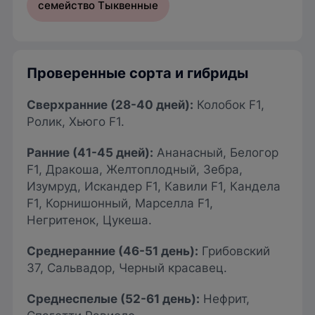
семейство Тыквенные
Проверенные сорта и гибриды
Сверхранние
(28-40 дней):
Колобок F1,
Ролик, Хьюго F1.
Ранние
(41-45 дней):
Ананасный, Белогор
F1, Дракоша, Желтоплодный, Зебра,
Изумруд, Искандер F1, Кавили F1, Кандела
F1, Корнишонный, Марселла F1,
Негритенок, Цукеша.
Среднеранние (46-51 день):
Грибовский
37, Сальвадор, Черный красавец.
Среднеспелые (52-61 день):
Нефрит,