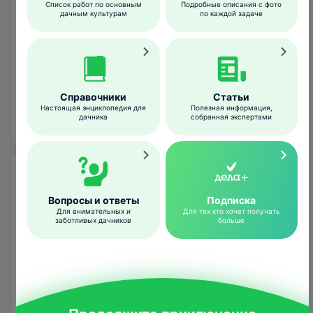
Список работ по основным
Подробные описания с фото
дачным культурам
по каждой задаче
Справочники
Статьи
ogorod.ru
Настоящая энциклопедия для
Полезная информация,
дачника
собранная экспертами
Условия развития
Вопросы и ответы
Подписка
Болезнь прогрессирует при частых поливах
Для внимательных и
Для тех кто хочет получать
заботливых дачников
больше
или осадках в жаркое время дня.
Повышают риск заражения высокий
уровень кислотности почвы и ее плохая
аэрация, а также нехватка калия и
фосфора.