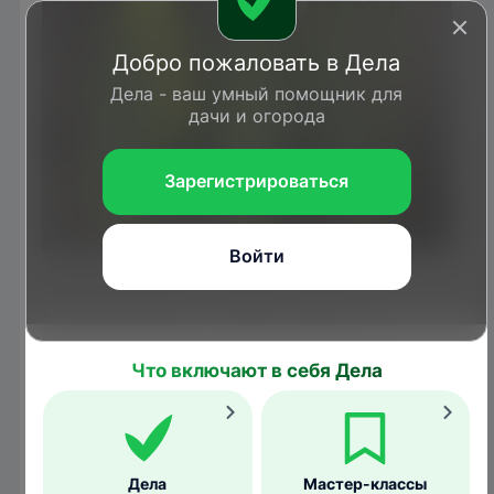
Добро пожаловать в Дела
Дела - ваш умный помощник для
дачи и огорода
Зарегистрироваться
Войти
ag.umass.edu
Овощи морщатся, теряют упругость,
загнивают и становятся горьковатыми.
Что включают в себя Дела
Дела
Мастер-классы