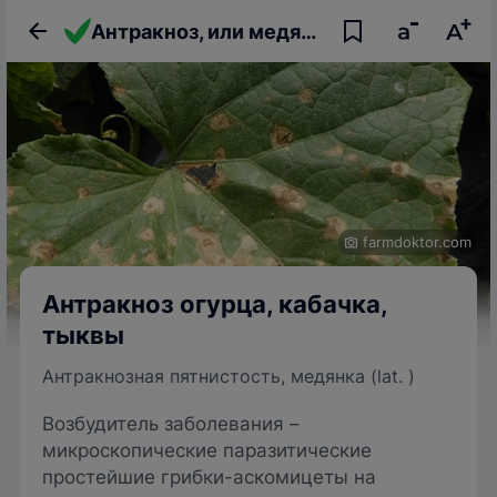
Антракноз, или медянка огурца кабачка, тыквы
farmdoktor.com
Антракноз огурца, кабачка,
тыквы
Антракнозная пятнистость, медянка (lat. )
Возбудитель заболевания –
микроскопические паразитические
простейшие грибки-аскомицеты на