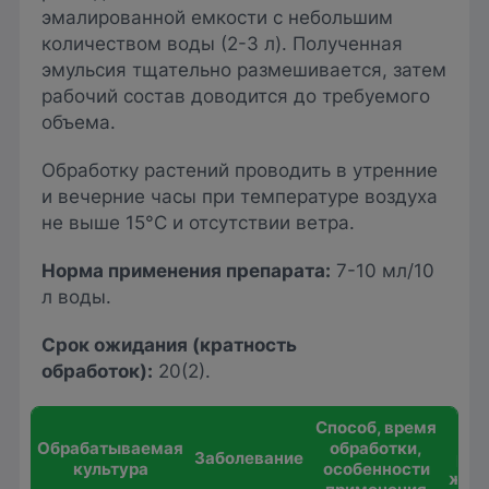
эмалированной емкости с небольшим
количеством воды (2-3 л). Полученная
эмульсия тщательно размешивается, затем
рабочий состав доводится до требуемого
объема.
Обработку растений проводить в утренние
и вечерние часы при температуре воздуха
не выше 15°C и отсутствии ветра.
Норма применения препарата:
7-10 мл/10
л воды.
Срок ожидания (кратность
обработок):
20(2).
Способ, время
Ра
Обрабатываемая
обработки,
Заболевание
раб
куль­ту­ра
особенности
жид