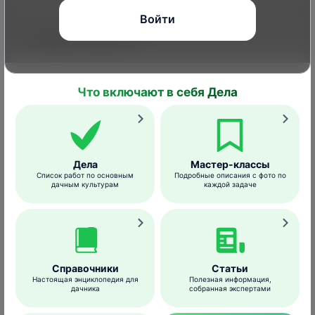
Войти
Совместимость
Смешивать препарат с другими
пестицидами в условиях ЛПХ не
Что включают в себя Дела
рекомендуется.
Меры безопасности
Дела
Мастер-классы
Список работ по основным
Подробные описания с фото по
дачным культурам
каждой задаче
При работе с Агролекарем необходимо
использовать марлевую повязку или
респиратор, защитные очки, резиновые
перчатки, головной убор и халат (фартук).
Справочники
Статьи
Запрещается
:
Настоящая энциклопедия для
Полезная информация,
дачника
собранная экспертами
принимать пищу, пить и курить во время