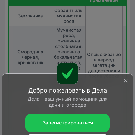
применения
Серая гниль,
1,5
Земляника
мучнистая
к
роса
Мучнистая
роса,
ржавчина
столбчатая,
Смородина
ржавчина
Опрыскивание
0,5
черная,
бокальчатая,
в период
к
крыжовник
антракноз,
вегетации
септориоз
до цветения и
(белая
после уборки
пятнистость
урожая
листьев)
Добро пожаловать в Дела
Пурпуровая
пятнистость,
Дела - ваш умный помощник для
антракноз,
дачи и огорода
0,8-
Малина
септориоз
к
листьев,
ржавчина
Зарегистрироваться
листьев