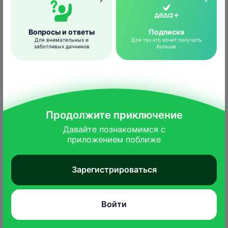
Ридомил Голд МЦ, ВДГ
Вопросы и ответы
Подписка
Для внимательных и
Для тех кто хочет получать
заботливых дачников
больше
Ризоплан, Ж
БИО
Скор, КЭ
Продолжите приключение
Споробактерин, СП
БИО
Давайте познакомимся с

приложением поближе
Строби, ВДГ
Зарегистрироваться
Танос, ВДГ
Войти
Топаз, КЭ