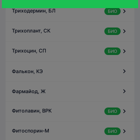
Триходермин, БЛ
БИО
Трихоплант, СК
БИО
Трихоцин, СП
БИО
Фалькон, КЭ
Фармайод, Ж
Фитолавин, ВРК
БИО
Фитоспорин-М
БИО