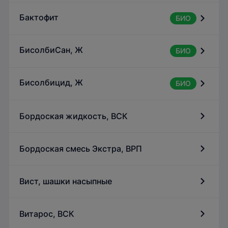
Бактофит
БИО
БисолбиСан, Ж
БИО
Бисолбицид, Ж
БИО
Бордоская жидкость, ВСК
Бордоская смесь Экстра, ВРП
Вист, шашки насыпные
Витарос, ВСК