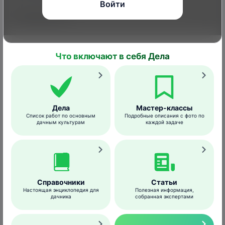
Войти
Провизор, Ж
Прогноз
Что включают в себя Дела
Профи, КЭ
Дела
Мастер-классы
Профит Голд, ВДГ
Список работ по основным
Подробные описания с фото по
дачным культурам
каждой задаче
Раёк, КЭ
Ракурс, СК
Справочники
Статьи
Настоящая энциклопедия для
Полезная информация,
дачника
собранная экспертами
Ревус, КС