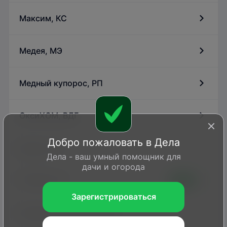
Максим, КС
Медея, МЭ
Медный купорос, РП
ОксиХОМ, ВДГ
Добро пожаловать в Дела
Ордан, СП
Дела - ваш умный помощник для
дачи и огорода
Планриз, Ж
БИО
Зарегистрироваться
Превикур Энерджи, ВРК