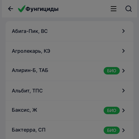
Фунгициды
Абига-Пик, ВС
Агролекарь, КЭ
Алирин-Б, ТАБ
БИО
Альбит, ТПС
Баксис, Ж
БИО
Бактерра, СП
БИО