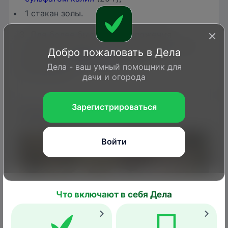
1 стакан золы.
3. Для более быстрого разложения
органики пролейте почву раствором ЭМ-
Добро пожаловать в Дела
препарата (
Байкал ЭМ1
, Экомик
Дела - ваш умный помощник для
Урожайный).
дачи и огорода
Зарегистрироваться
Полив
Войти
Что включают в себя Дела