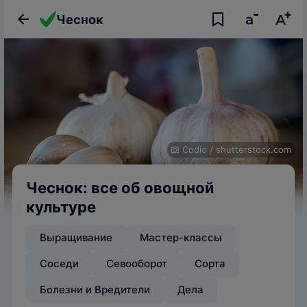
Чеснок
Codio
/
shutterstock.com
Чеснок: все об овощной
культуре
Выращивание
Мастер-классы
Соседи
Севооборот
Сорта
Болезни и Вредители
Дела