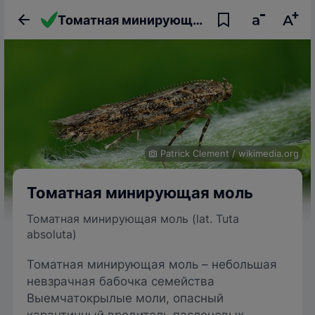
Томатная минирующая моль
Patrick Clement
/
wikimedia.org
Томатная минирующая моль
Томатная минирующая моль (lat. Tuta
absoluta)
Томатная минирующая моль – небольшая
невзрачная бабочка семейства
Выемчатокрылые моли, опасный