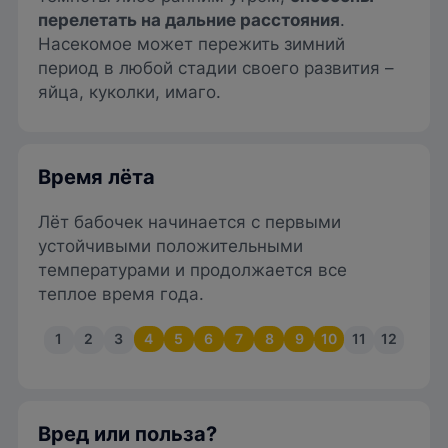
перелетать на дальние расстояния
.
Насекомое может пережить зимний
период в любой стадии своего развития –
яйца, куколки, имаго.
Время лёта
Лёт бабочек начинается с первыми
устойчивыми положительными
температурами и продолжается все
теплое время года.
1
2
3
4
5
6
7
8
9
10
11
12
Вред или польза?