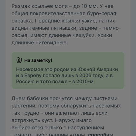
Размах крыльев моли – до 10 мм. У нее
общая покровительственная буро-серая
окраска. Передние крылья узкие, на них
видны темные пятнышки, задние – темно-
серые, имеют длинные чешуйки. Усики
длинные нитевидные.
Насекомое это родом из Южной Америки
и в Европу попало лишь в 2006 году, а в
Россию и того позже – в 2010-м.
Днем бабочки прячутся между листьями
растений, поэтому обнаружить насекомых
так трудно – они взлетают лишь если
встряхнуть куст. Наружу имаго
выбираются только с наступлением
темноты либо ранним утром,
способны