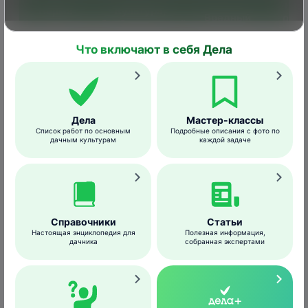
Спосо
Норма
Культура,
Вредный
обра
применения
обрабатываемый
объект
особ
препарата
объект
прим
Что включают в себя Дела
Опрыс
в п
веге
Ра
Дела
Мастер-классы
Список работ по основным
Подробные описания с фото по
ра
дачным культурам
каждой задаче
жидк
0,5–1 
зави
2,5 мл/10 л
Гроздевая
Виноград
воды
листовертка
от во
т
Справочники
Статьи
форм
Настоящая энциклопедия для
Полезная информация,
дачника
собранная экспертами
куст
поса
куст