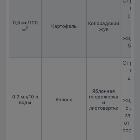
Опрыс
в п
веге
0,5 мл/100
Ра
Колорадский
Картофель
2
жук
м
ра
жидко
5 л/
Опрыс
в п
веге
Ра
Яблонная
ра
0,2 мл/10 л
плодожорка
Яблоня
жидко
воды
и
5 л/д
листовертки
зави
от во
сорта 