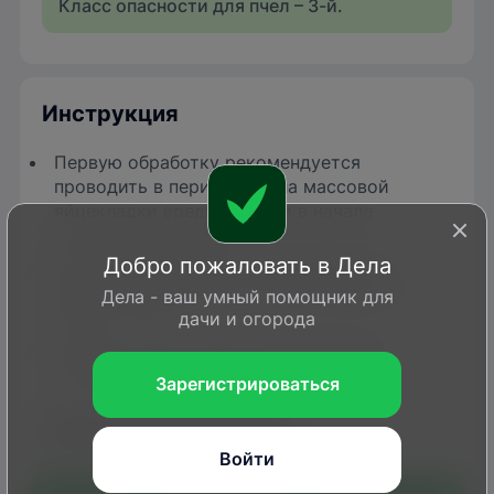
Класс опасности для пчел – 3-й.
Инструкция
Первую обработку рекомендуется
проводить в период начала массовой
яйцекладки вредителя или в начале
отрождения личинок.
Добро пожаловать в Дела
Обработку проводить в утреннее или
вечернее время при скорости ветра не
Дела - ваш умный помощник для
более 1–2 м/с.
дачи и огорода
Избегать сноса рабочего раствора на
необработанные культуры.
Зарегистрироваться
Сроки выхода для ручных
(механизированных работ)
– 3(-).
Войти