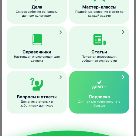
Спо­соб, вре­мя
Дела
Мастер-классы
Обрабатываемая
об­ра­бот­ки,
Список работ по основным
Подробные описания с фото по
Вредитель
культу­ра
осо­бен­нос­ти
дачным культурам
каждой задаче
при­ме­не­ния
Опрыскивание
в период
Колорадский
Картофель
жук
вегетации
Справочники
Статьи
Настоящая энциклопедия для
Полезная информация,
дачника
собранная экспертами
Опрыскивание
до цветения
Смородина
Тли
или после
сбора урожая
Вопросы и ответы
Подписка
Для внимательных и
Для тех кто хочет получать
Опрыскивание в
заботливых дачников
больше
Тли, трипсы,
Горшечные
период
белокрылки,
цветочные
вегетации
щитовки,
растения
при появлении
ложнощитовки
вредителей
Цветочные