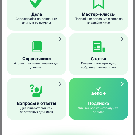
вредители окутывают свои кладки.
Дела
Мастер-классы
Список работ по основным
Подробные описания с фото по
дачным культурам
каждой задаче
Меры борьбы и профилактики
Биопрепараты:
Фитоверм
,
Лепидоцид
,
Битоксибациллин
.
Справочники
Статьи
Биологические средства:
использование
Настоящая энциклопедия для
Полезная информация,
дачника
собранная экспертами
для борьбы с гусеницами их природных
врагов – различных птиц (синиц, скворцов,
дроздов, зарянок, горихвосток,
трясогузок); привлечение насекомых,
которые способны уничтожить яйцекладки
Вопросы и ответы
Подписка
бабочек, а некоторые даже самих гусениц
Для внимательных и
Для тех кто хочет получать
заботливых дачников
больше
(жужелицы, осы, клопы-хищники,
наездники (трихограммы и бракониды),
жуки-пожарники). Привлечь их на участок