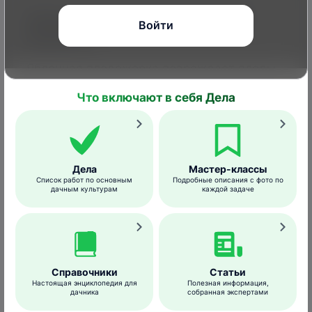
Признаки появления и условия
Войти
развития
Яблонная плодожорка повреждает плоды,
съедая семена. Поврежденные личинкой
Что включают в себя Дела
яблоки и груши кажутся
созревшими раньше времени. На них
заметны черные точки, в разрезе видны
ходы. Часто плоды опадают вместе с
гусеницами.
Дела
Мастер-классы
Список работ по основным
Подробные описания с фото по
дачным культурам
каждой задаче
Справочники
Статьи
Настоящая энциклопедия для
Полезная информация,
дачника
собранная экспертами