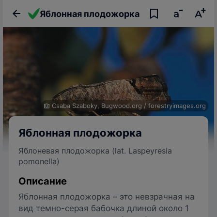
Яблонная плодожорка
Csaba Szaboky, Bugwood.org
/
forestryimages.org
Яблонная плодожорка
Яблоневая плодожорка (lat. Laspeyresia
pomonella)
Описание
Яблонная плодожорка – это невзрачная на
вид темно-серая бабочка длиной около 1