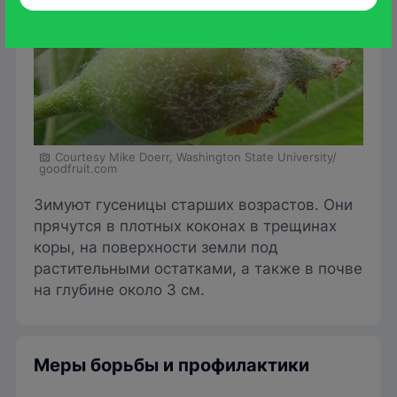
Courtesy Mike Doerr, Washington State University/
goodfruit.com
Зимуют гусеницы старших возрастов. Они
прячутся в плотных коконах в трещинах
коры, на поверхности земли под
растительными остатками, а также в почве
на глубине около 3 см.
Меры борьбы и профилактики