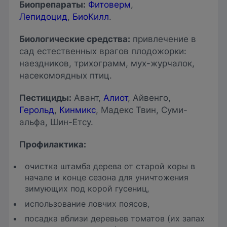
Биопрепараты
:
Фитоверм
,
Лепидоцид
,
БиоКилл
.
Биологические средства
:
привлечение в
сад естественных врагов плодожорки:
наездников, трихограмм, мух-журчалок,
насекомоядных птиц.
Пестициды
:
Авант,
Алиот
, Айвенго,
Герольд
,
Кинмикс
, Мадекс Твин, Суми-
альфа, Шин-Етсу.
Профилактика:
очистка штамба дерева от старой коры в
начале и конце сезона для уничтожения
зимующих под корой гусениц,
использование ловчих поясов,
посадка вблизи деревьев томатов (их запах