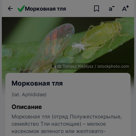
Морковная тля
Tomasz Klejdysz
/
istockphoto.com
Морковная тля
(lat. Aphididae)
Описание
Морковная тля (отряд Полужесткокрылые,
семейство Тли настоящие) – мелкое
насекомое зеленого или желтовато-