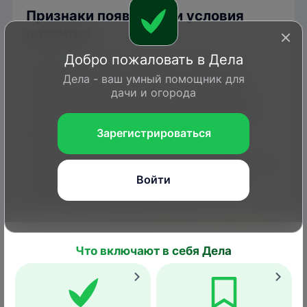
Признаки появления и условия
развития
Добро пожаловать в Дела
Первый признак, который укажет на
Дела - ваш умный помощник для
появление морковной тли, – усыхание
дачи и огорода
ботвы. Листья моркови скручиваются и
желтеют, покрываются липким налетом
(медвяная роса). На них можно
Зарегистрироваться
обнаружить скопления насекомых и
линочных шкурок. Возле грядок постоянно
Войти
снуют муравьи, которых привлекает
медвяная роса тли.
Что включают в себя Дела