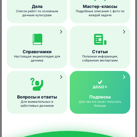
Дела
Мастер-классы
Список работ по основным
Подробные описания с фото по
дачным культурам
каждой задаче
Справочники
Статьи
Настоящая энциклопедия для
Полезная информация,
blogs.warwick.ac.uk
дачника
собранная экспертами
Морковная тля появляется на посадках
весной. Причиной появления вредителя
могут стать растущие недалеко от участка
калина, черемуха, липа, мальва или
Вопросы и ответы
Подписка
петуния. Наиболее благоприятными для
Для внимательных и
Для тех кто хочет получать
заботливых дачников
больше
размножения и питания тли являются
солнечные погожие дни.