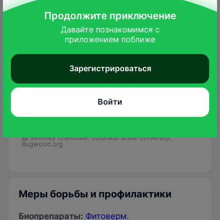
Продолжите приключение
Давайте познакомимся с

приложением поближе
Зарегистрироваться
Войти
Whitney Cranshaw, Colorado State University,
Bugwood.org
Меры борьбы и профилактики
Биопрепараты
:
Фитоверм
.