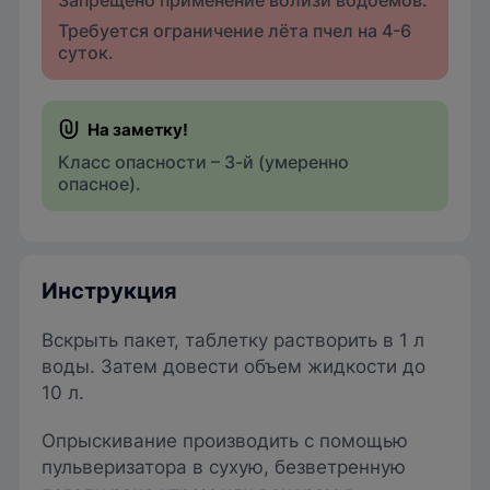
Запрещено применение вблизи водоемов.
Требуется ограничение лёта пчел на 4-6
суток.
Класс опасности – 3-й (умеренно
опасное).
Инструкция
Вскрыть пакет, таблетку растворить в 1 л
воды. Затем довести объем жидкости до
10 л.
Опрыскивание производить с помощью
пульверизатора в сухую, безветренную