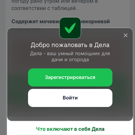
погоду рано утром или вечером в
соответствии с таблицей.
Содержит мочевину для внекорневой
подкормки.
Добро пожаловать в Дела
Дела - ваш умный помощник для
Не применять для опрыскивания растений
дачи и огорода
во время цветения.
Зарегистрироваться
Обрабатываемая
Вредный
Норма
культура
объект
применения
пр
Войти
2 таб. на
Огурцы, томаты
Белокрылка
10 л воды
защищенного
грунта
Тли, трипсы
Что включают в себя Дела
Картофельная