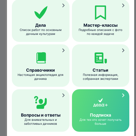
моль,
колорадский
Картофель
жук,
Дела
Мастер-классы
картофельная
Список работ по основным
Подробные описания с фото
коровка
дачным культурам
по каждой задаче
Опр
Яблонный
в
цветоед, тли,
1 таб. на 10
ве
долгоносики,
л воды
Яблоня, груша
плодожорки,
Справочники
Статьи
листовертки,
Настоящая энциклопедия для
Полезная информация,
медяницы,
дачника
собранная экспертами
пилильщики
Тли,
плодожорки,
Слива, вишня
пилильщики,
листовертки
Вопросы и ответы
Подписка
Смородина
Тли,
Для внимательных и
Для тех кто хочет получать
черная и
листовертки,
заботливых дачников
больше
красная,
пилильщики,
крыжовник
огневки