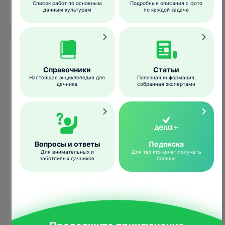
Obispo, Bugwood.org
Список работ по основным
Подробные описания с фото
дачным культурам
по каждой задаче
Признаки появления и условия
развития
Справочники
Статьи
Настоящая энциклопедия для
Полезная информация,
дачника
собранная экспертами
Проволочник предпочитает хорошо
увлажненную почву, в качестве
дополнительного кормового растения –
пырей.
Вопросы и ответы
Подписка
Для внимательных и
Для тех кто хочет получать
заботливых дачников
больше