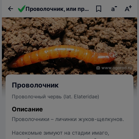
Проволочник, или проволочный червь
www.ogorod.ru
Проволочник
Проволочный червь (lat. Elateridae)
Описание
Проволочники – личинки жуков-щелкунов.
Насекомые зимуют на стадии имаго,