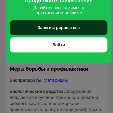
Продолжите приключение
Давайте познакомимся с

приложением поближе
Зарегистрироваться
Frank Peairs/ dtnpf.com
Активно развивается в температурном
Войти
диапазоне 12-32°C.
Меры борьбы и профилактики
Биопрепараты:
Метаризин
.
Биологические средства:
сооружение
ловушек со вкусовой приманкой (ломтики
свежего картофеля или моркови
прикапывают в почву на пару дней), посев