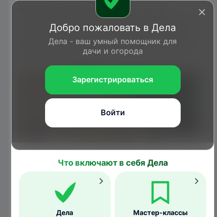
пораженного проволочником, могут
составлять до 80%. При засилье личинок на
Добро пожаловать в Дела
участке вырастить здоровые корнеплоды
Дела - ваш умный помощник для
невозможно даже с применением сильных
дачи и огорода
химических средств.
Зарегистрироваться
Войти
Что включают в себя Дела
Gerald Holmes, Strawberry Center, Cal Poly San Luis
Дела
Мастер-классы