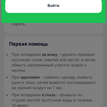
правила личной гигиены, использовать
Войти
спецодежду, перчатки и респиратор
(маску).
Запрещается принимать пищу, пить,
курить.
Первая помощь
При попадании
на кожу
– удалить препарат
кусочком ткани, марлей или ватой, а затем
обмыть загрязненный участок во­дой с
мылом.
При
вдыхании
– сменить одежду, вымыть
руки и лицо, затем вывести пострадавшего
на свежий воздух на 1 час.
При попадании
в глаза
– промыть их
струей чистой проточной воды в течение
15 минут.