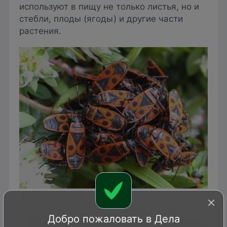
используют в пищу не только листья, но и
стебли, плоды (ягоды) и другие части
растения.
XCalPab/ wikipedia.org
В результате их деятельности
Добро пожаловать в Дела