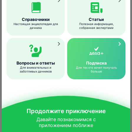
сразу засыхают и погибают;
у
капусты
листья покрываются желтыми
пятнами;
Справочники
Статьи
Настоящая энциклопедия для
Полезная информация,
у
винограда
сморщиваются плоды.
дачника
собранная экспертами
На зиму вредитель прячется в засохших
растительных остатках, коре деревьев, в
сараях, может зимовать прямо в почве.
Вопросы и ответы
Подписка
Для внимательных и
Для тех кто хочет получать
заботливых дачников
больше
Продолжите приключение
Давайте познакомимся с

приложением поближе