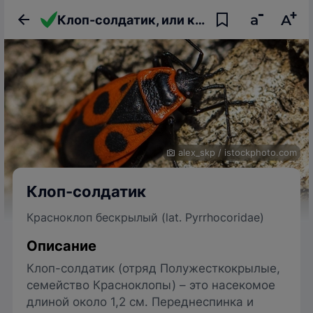
Клоп-солдатик, или красноклоп бескрылый
alex_skp
/
istockphoto.com
Клоп-солдатик
Красноклоп бескрылый (lat. Pyrrhocoridae)
Описание
Клоп-солдатик (отряд Полужесткокрылые,
семейство Красноклопы) – это насекомое
длиной около 1,2 см. Переднеспинка и