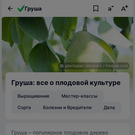
Груша
azerbaijan_stockers
/
freepik.com
Груша: все о плодовой культуре
Выращивание
Мастер-классы
Сорта
Болезни и Вредители
Дела
Груша – популярное плодовое дерево