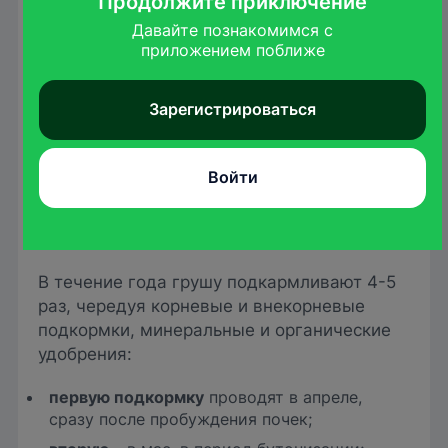
Продолжите приключение
Давайте познакомимся с

приложением поближе
Зарегистрироваться
Войти
wirestock
/freepik.com
В течение года грушу подкармливают 4-5
раз, чередуя корневые и внекорневые
подкормки, минеральные и органические
удобрения:
первую подкормку
проводят в апреле,
сразу после пробуждения почек;