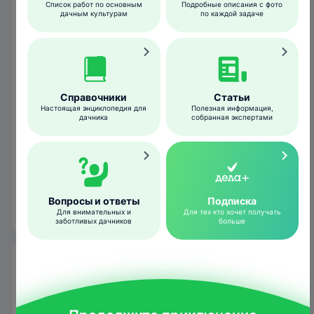
Список работ по основным
Подробные описания с фото
дачным культурам
по каждой задаче
удаление сорняков и рыхление грунта;
уборка мусора, облетевших листьев и
упавших плодов;
весенняя перекопка почвы на глубину 8-15
см;
Справочники
Статьи
Настоящая энциклопедия для
Полезная информация,
внесение удобрений;
дачника
собранная экспертами
мульчирование;
задернение приствольного круга
многолетними луговыми травами
(альтернатива перекопкам и
Вопросы и ответы
Подписка
мульчированию).
Для внимательных и
Для тех кто хочет получать
заботливых дачников
больше
Подкормки