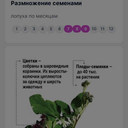
Размножение семенами
лопуха по месяцам
1
2
3
4
5
6
7
8
9
10
11
12