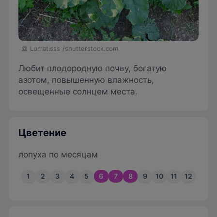
Lumatisss
/shutterstock.com
Любит плодородную почву, богатую
азотом, повышенную влажность,
освещенные солнцем места.
Цветение
лопуха по месяцам
1
2
3
4
5
6
7
8
9
10
11
12