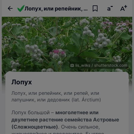
Лопух, или репейник, или репей, или лапушник, или дедовник
lis_wilks
/
shutterstock.com
Лопух
Лопух, или репейник, или репей, или
лапушник, или дедовник (lat. Árctium)
Лопух большой –
многолетнее или
двулетнее растение семейства Астровые
(Сложноцветные)
. Очень сильное,