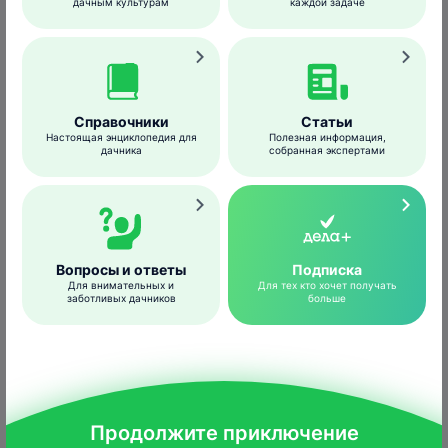
Биологические способы
дачным культурам
каждой задаче
Справочники
Статьи
Настоящая энциклопедия для
Полезная информация,
дачника
собранная экспертами
Вопросы и ответы
Подписка
Для внимательных и
Для тех кто хочет получать
заботливых дачников
больше
Wagner Campelo
/shutterstock.com
Срезать стебель растения максимально
близко к поверхности почвы. С помощью
острого предмета, например штопора,
Продолжите приключение