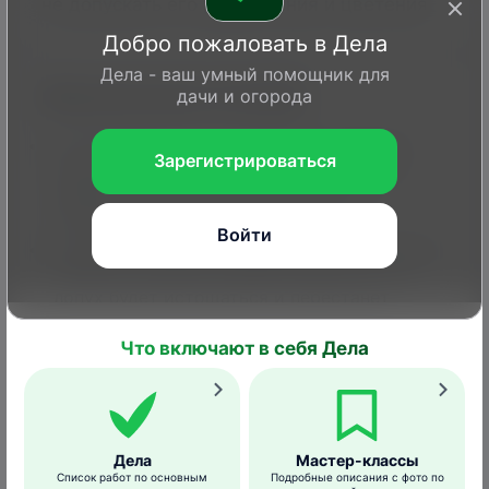
не допускать его разрастания и цветения.
Добро пожаловать в Дела
Дела - ваш умный помощник для
Механические способы
дачи и огорода
Перекапывать почву (можно с помощью
Зарегистрироваться
культиватора), вручную выбирая корни.
Эффективно для молодых всходов с
неглубокой корневой системой.
Войти
Регулярно и часто скашивать растения под
корень, не давая всходам отрастать. Так
лопух будет истощаться и перестанет
расти.
Что включают в себя Дела
Скосить весь лопух, затем укрыть землю
плотным слоем мульчи, черной пленкой или
спанбондом.
Дела
Мастер-классы
Список работ по основным
Подробные описания с фото по