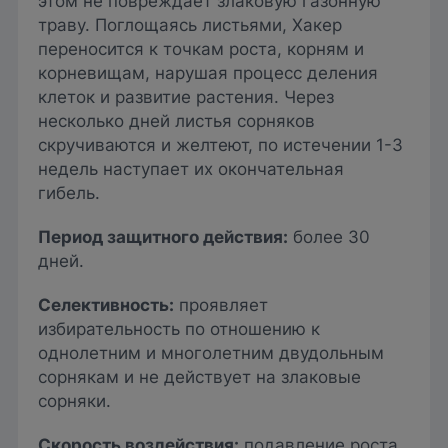
этом не повреждает злаковую газонную
траву. Поглощаясь листьями, Хакер
переносится к точкам роста, корням и
корневищам, нарушая процесс деления
клеток и развитие растения. Через
несколько дней листья сорняков
скручиваются и желтеют, по истечении 1-3
недель наступает их окончательная
гибель.
Период защитного действия:
более 30
дней.
Селективность:
проявляет
избирательность по отношению к
однолетним и многолетним двудольным
сорнякам и не действует на злаковые
сорняки.
Скорость воздействия:
подавление роста