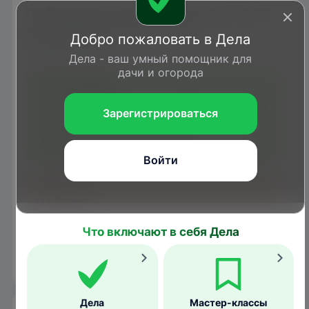
гербицидами из других химических групп
возникновение устойчивости
Добро пожаловать в Дела
маловероятно.
Дела - ваш умный помощник для
дачи и огорода
Класс опасности – 3-й (умеренно опасное
Зарегистрироваться
соединение).
Класс опасности для пчел – 3-
й (малоопасен).
Войти
Запрещается применение препарата в
Что включают в себя Дела
водоохранных зонах водных объектов и
авиационным методом.
Дела
Мастер-классы