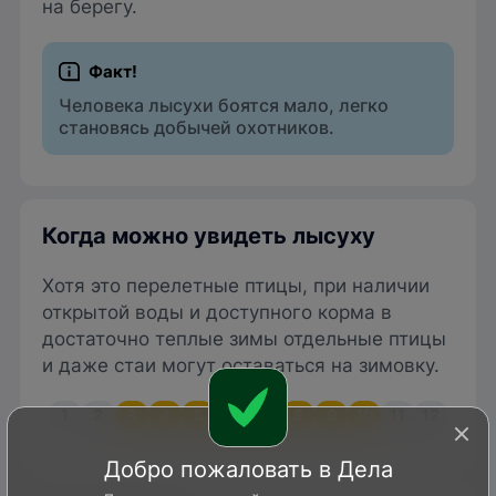
на берегу.
Человека лысухи боятся мало, легко
становясь добычей охотников.
Когда можно увидеть лысуху
Хотя это перелетные птицы, при наличии
открытой воды и доступного корма в
достаточно теплые зимы отдельные птицы
и даже стаи могут оставаться на зимовку.
1
2
3
4
5
6
7
8
9
10
11
12
Добро пожаловать в Дела