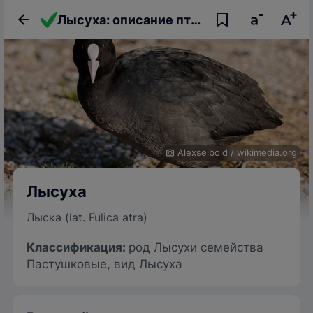
Лысуха: описание птицы, фото, образ жизни и интересные факты
Alexseibold
/
wikimedia.org
Лысуха
Лыска (lat. Fulica atra)
Классификация:
род Лысухи семейства
Пастушковые, вид Лысуха