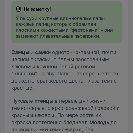
У лысухи крупные длиннопалые лапы,
каждый палец которых обрамлен
плоскими кожистыми "фестонами" – они
заменяют плавательные перепонки.
Самцы
и
самки
однотонно-темной, почти
черной окраски, с белым заостренным
клювом и крупной белой роговой
"бляшкой" на лбу. Лапы – от серо-желтого
до желто-оранжевого цвета, глаза темно-
красные.
Пуховые
птенцы
в первые дни жизни
темно-серые, с ярко-оранжевой головой и
красным клювом. По мере роста их
окраска постепенно бледнеет.
Молодь
до
первой линьки темно-серая, без