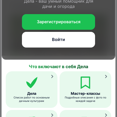
Дела - ваш умный помощник для
Гнездование
дачи и огорода
Зарегистрироваться
Войти
Что включают в себя Дела
Гнездо лысухи
Rolf Dietrich Brecher
/wikimedia.org
Сразу по прилету (когда водоемы
Дела
Мастер-классы
Список работ по основным
Подробные описания с фото по
вскрываются ото льда) птицы образуют
дачным культурам
каждой задаче
постоянные пары, однако гнездование
начинается не ранее конца апреля.