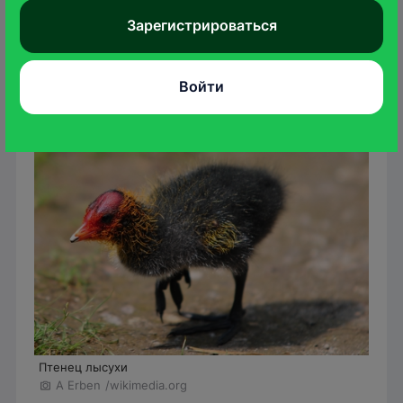
Кладка
чаще всего в мае – 3–15 серо-
Зарегистрироваться
песочных в мелкую темную крапинку яиц
Насиживают их оба члена пары
поочередно.
Войти
Птенец лысухи
A Erben
/wikimedia.org