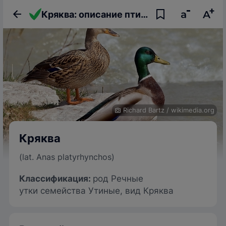
Кряква: описание птицы, фото, образ жизни и интересные факты
Richard Bartz
/
wikimedia.org
Кряква
(lat. Anas platyrhynchos)
Классификация:
род Речные
утки семейства Утиные, вид Кряква