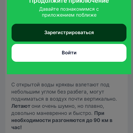
Продолжите приключение
Давайте познакомимся с

приложением поближе
Эти утки способны легко и пластично
приспосабливаться к особенностям той
Зарегистрироваться
или иной экосистемы и менять меню в
зависимости от сезона.
Войти
По земле птица
ходит переваливаясь
, но
при ранении, опасности способна проворно
бегать.
С открытой воды кряквы взлетают под
небольшим углом без разбега, могут
подниматься в воздух почти вертикально.
Летают
они очень шумно, но плавно,
довольно маневренно и быстро.
При
необходимости разгоняются до 90 км в
час!