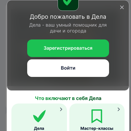
Добро пожаловать в Дела
Дела - ваш умный помощник для
дачи и огорода
Зарегистрироваться
Войти
Самка кряквы
ViseMoD
/wikimedia.org
Что включают в себя Дела
Образ жизни
Дела
Мастер-классы