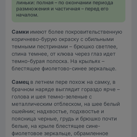
линьки: полная – по окончании периода
размножения и частичная – перед его
началом.
Самки
имеют более покровительственную
коричнево-бурую окраску с обильными
темными пестринами – брюшко светлее,
спина темнее, от клюва через глаз идет
темно-бурая полоска. На крыльях –
блестящее фиолетово-синее зеркальце.
Самец
в летнем пере похож на самку, в
брачном наряде выглядит гораздо ярче –
голова и шея темно-зеленые с
металлическим отблеском, на шее белый
ошейник; надхвостье, подхвостье и
поясница черные, грудь и брюшко почти
белые, на крыле блестящее сине-
фиолетовое зеркальце, обрамленное