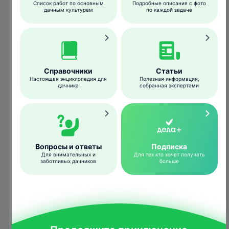
Список работ по основным
Подробные описания с фото
дачным культурам
по каждой задаче
Справочники
Статьи
Яйца чайки
Настоящая энциклопедия для
Полезная информация,
дачника
собранная экспертами
Algirdas
/wikimedia.org
Гнездятся чайки
колониями
, часто
смешанными, размер которых может
варьироваться
от нескольких десятков до
нескольких десятков тысяч пар
.
Вопросы и ответы
Подписка
Для внимательных и
Для тех кто хочет получать
заботливых дачников
больше
К местам гнездовий птицы прибывают
довольно рано – когда только начинают
вскрываться водоемы и на земле
появляются первые проталины – чаще
всего в конце марта – середине апреля.