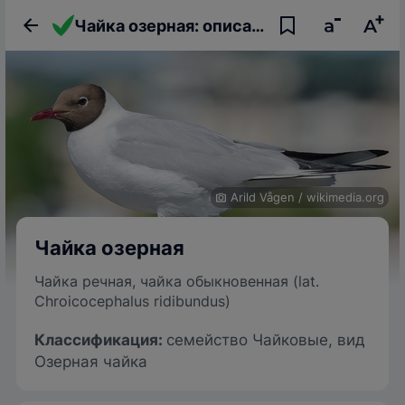
Чайка озерная: описание птицы, фото, образ жизни и интересные факты
Arild Vågen
/
wikimedia.org
Чайка озерная
Чайка речная, чайка обыкновенная (lat.
Chroicocephalus ridibundus)
Классификация:
семейство Чайковые, вид
Озерная чайка