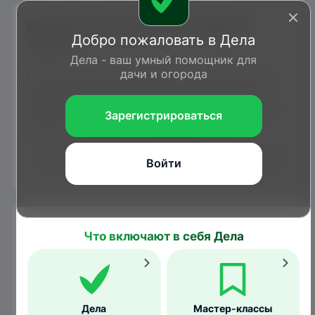
Когда можно увидеть озерную
Добро пожаловать в Дела
чайку
Дела - ваш умный помощник для
дачи и огорода
На большей части ареала это перелетная
птица, хотя на крупных незамерзающих
водоемах отдельные особи и даже группы
Зарегистрироваться
могут оставаться на зимовку.
1
2
3
4
5
6
7
8
9
10
11
12
Войти
Гнездование
Что включают в себя Дела
Дела
Мастер-классы