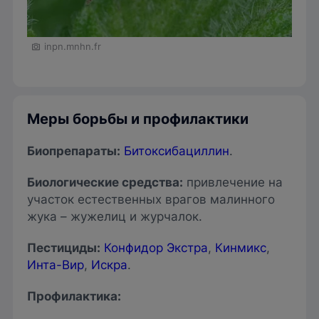
inpn.mnhn.fr
Меры борьбы и профилактики
Биопрепараты:
Битоксибациллин
.
Биологические средств
а:
привлечение на
участок естественных врагов малинного
жука – жужелиц и журчалок.
Пестициды
:
Конфидор Экстра
,
Кинмикс
,
Инта-Вир
,
Искра
.
Профилактика: