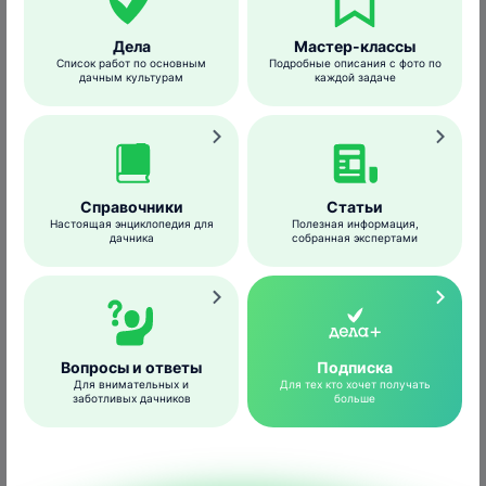
Dave Bevan/ gapphotos.com
Дела
Мастер-классы
И личинки, и взрослые особи зимуют на
Список работ по основным
Подробные описания с фото по
глубине 5-20 см. Ранней весной, когда
дачным культурам
каждой задаче
почва прогреется до 12°С, они выходят на
поверхность. Вначале насекомые питаются
только нектаром и пыльцой сорных трав, а
уже потом переходят на малину.
Справочники
Статьи
Настоящая энциклопедия для
Полезная информация,
дачника
собранная экспертами
Вопросы и ответы
Подписка
Для внимательных и
Для тех кто хочет получать
заботливых дачников
больше