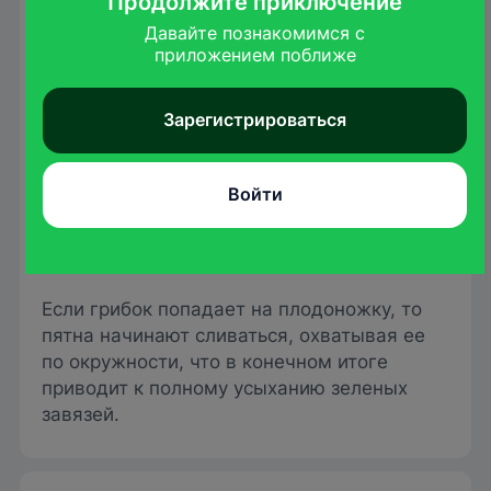
Продолжите приключение
Давайте познакомимся с

приложением поближе
Зарегистрироваться
Войти
drecampbell.com
Если грибок попадает на плодоножку, то
пятна начинают сливаться, охватывая ее
по окружности, что в конечном итоге
приводит к полному усыханию зеленых
завязей.