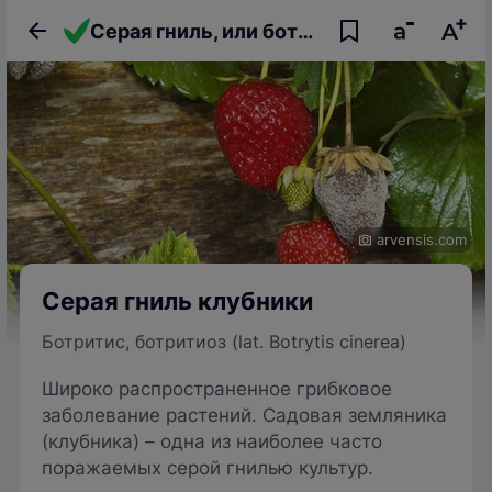
Серая гниль, или ботритиоз клубники
arvensis.com
Серая гниль клубники
Ботритис, ботритиоз (lat. Botrytis cinerea)
Широко распространенное грибковое
заболевание растений. Садовая земляника
(клубника) – одна из наиболее часто
поражаемых серой гнилью культур.