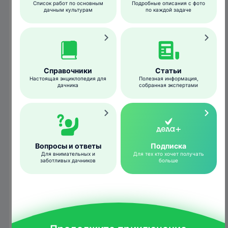
Список работ по основным
Подробные описания с фото
дачным культурам
по каждой задаче
Справочники
Статьи
Настоящая энциклопедия для
Полезная информация,
дачника
собранная экспертами
Frank J. Louws/ content.ces.ncsu.edu
Цветоносы покрываются крупными
Вопросы и ответы
Подписка
водянистыми пятнами неправильной
Для внимательных и
Для тех кто хочет получать
заботливых дачников
больше
формы. На первых стадиях развития
заболевания они имеют сероватый или
буроватый оттенок, а затем чернеют и
некротизируются.