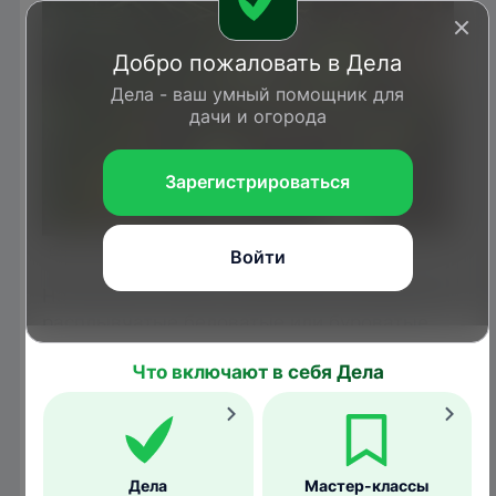
Добро пожаловать в Дела
Дела - ваш умный помощник для
дачи и огорода
Зарегистрироваться
gardenerspath.com
Войти
На листьях в месте поражения появляются
расплывчатые беловатые или буроватые
пятна, которые со временем покрываются
Что включают в себя Дела
серым налетом.
Дела
Мастер-классы