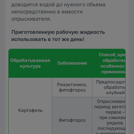
доводится водой до нужного объема
непосредственно в емкости
опрыскивателя.
Приготовленную рабочую жидкость
использовать в тот же день!
Способ, время
Обрабатываемая
обработки,
Заболевание
куль­ту­ра
особенности
применения
Предпосадочна
Ризоктониоз,
обработка
фитофтороз
клубней
Опрыскивание в
период вегетации
Картофель
первое –
при смыкании
Фитофтороз
рядков,
последующие –
с интервалом 10