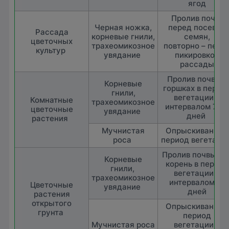
ягод
Пролив почвы
Черная ножка,
перед посевом
Рассада
корневые гнили,
семян,
цветочных
трахеомикозное
повторно – пере
культур
увядание
пикировкой
рассады
Пролив почвы в
Корневые
горшках в перио
гнили,
вегетации с
Комнатные
трахеомикозное
интервалом 7-1
цветочные
увядание
дней
растения
Мучнистая
Опрыскивание в
роса
период вегетаци
Пролив почвы по
Корневые
корень в период
гнили,
вегетации с
трахеомикозное
интервалом 15
Цветочные
увядание
дней
растения
открытого
Опрыскивание в
грунта
период
Мучнистая роса
вегетации с