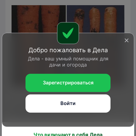
Добро пожаловать в Дела
Дела - ваш умный помощник для
дачи и огорода
Зарегистрироваться
phytopath.ca
На них формируются резко ограниченные
Войти
вдавленные пятна черного цвета, где
позже образуется сухая гниль.
Что включают в себя Дела