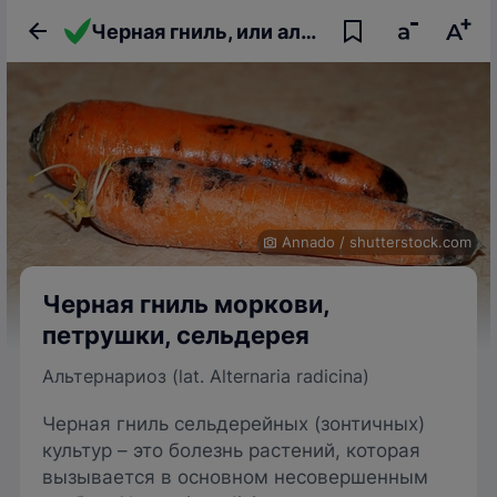
Черная гниль, или альтернариоз моркови, петрушки, сельдерея
Annado
/
shutterstock.com
Черная гниль моркови,
петрушки, сельдерея
Альтернариоз (lat. Alternaria radicina)
Черная гниль сельдерейных (зонтичных)
культур – это болезнь растений, которая
вызывается в основном несовершенным