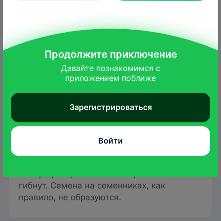
Продолжите приключение
Давайте познакомимся с

приложением поближе
semenco.se
На семенниках повреждения с
Зарегистрироваться
корнеплодов начинают распространяться
на молодые растущие ткани. В теплую
погоду наблюдается их увядание. В период
Войти
цветения на нижних листьях и основаниях
стебля возникают черные пятна, которые
быстро растрескиваются и растения
гибнут. Семена на семенниках, как
правило, не образуются.