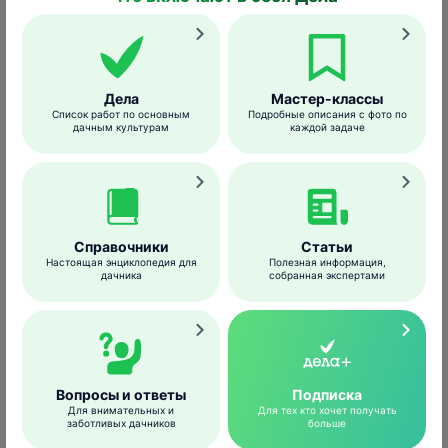
Дела
Мастер-классы
Список работ по основным
Подробные описания с фото по
дачным культурам
каждой задаче
Справочники
Статьи
Настоящая энциклопедия для
Полезная информация,
euroricette.it
дачника
собранная экспертами
Первоначально повреждения
сосредотачиваются в верхней части
корнеплода.
Вопросы и ответы
Подписка
Для внимательных и
Для тех кто хочет получать
заботливых дачников
больше