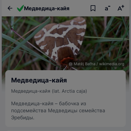
Медведица-кайя
Matěj Baťha
/
wikimedia.org
Медведица-кайя
Медведица-кайя (lat. Arctia caja)
Медведица-кайя – бабочка из
подсемейства Медведицы семейства
Эребиды.