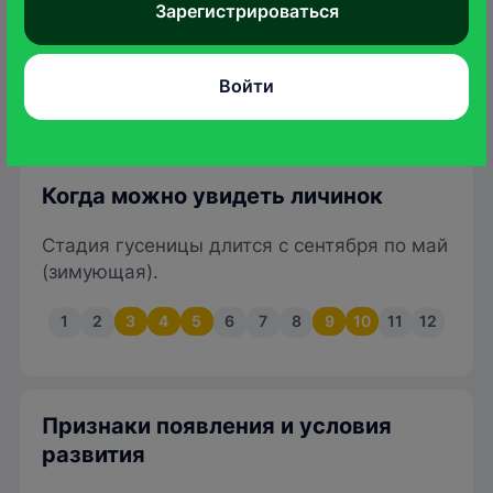
Зарегистрироваться
последнем возрасте может достигать
длины 60 мм. Гусеницы "толстые", черные,
очень густо покрыты длинными волосками
Войти
с белыми кончиками.
Когда можно увидеть личинок
Стадия гусеницы длится с сентября по май
(зимующая).
1
2
3
4
5
6
7
8
9
10
11
12
Признаки появления и условия
развития