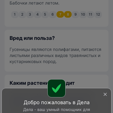
Бабочки летают летом.
1
2
3
4
5
6
7
8
9
10
11
12
Вред или польза?
Гусеницы являются полифагами, питаются
листьями различных видов травянистых и
кустарниковых пород.
Каким растениям вредит
Основные кормовые растения личинок –
малина
,
ежевика
, калина,
жимолость
,
Добро пожаловать в Дела
вереск,
борщевик
, дрок. Питаются также
Дела - ваш умный помощник для
листьями
яблони
,
земляники
,
груши
,