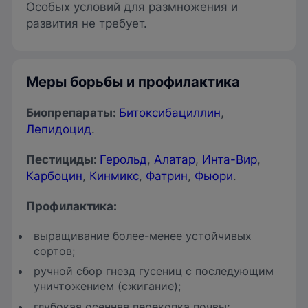
Особых условий для размножения и
развития не требует.
Меры борьбы и профилактика
Биопрепараты:
Битоксибациллин
,
Лепидоцид
.
Пестициды:
Герольд
,
Алатар
,
Инта-Вир
,
Карбоцин
,
Кинмикс
,
Фатрин
,
Фьюри
.
Профилактика:
выращивание более-менее устойчивых
сортов;
ручной сбор гнезд гусениц с последующим
уничтожением (сжигание);
глубокая осенняя перекопка почвы;