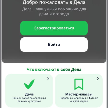
веге
Добро пожаловать в Дела
капустный и
Дела - ваш умный помощник для
рапсовый
дачи и огорода
билан,
капустная
моль,
Зарегистрироваться
капустный
листоед
Войти
Льняная
Опрыск
Лен
0,1-0,15
блошка
всх
Что включают в себя Дела
Опрыск
Совки,
Капуста
0,1-0,15
в пе
белянки, тля
веге
Дела
Мастер-классы
Тля, зерновка,
Опрыск
Список работ по основным
Подробные описания с фото по
Арбуз, дыня
плодожорка,
0,1-0,15
в пе
дачным культурам
каждой задаче
трипсы
веге