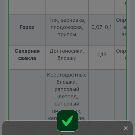
лич
Тля, зерновка,
Опрыск
Горох
плодожорка,
0,07-0,1
в пе
трипсы
веге
Сахарная
Долгоносики,
Опрыск
0,15
свекла
блошки
всх
Крестоцветные
блошки,
рапсовый
цветоед,
рапсовый
пилильщик,
капустная тля,
Опрыск
капустная
Рапс
0,1
в пе
совка,