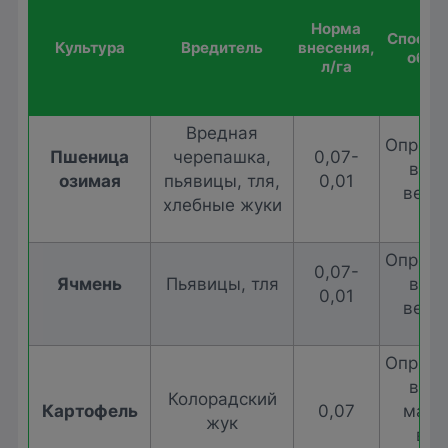
Норма
Способ 
Культура
Вредитель
внесения,
обра
л/га
Вредная
Опрыск
Пшеница
черепашка,
0,07-
в пе
озимая
пьявицы, тля,
0,01
веге
хлебные жуки
Опрыск
0,07-
Ячмень
Пьявицы, тля
в пе
0,01
веге
Опрыск
в пе
Колорадский
Картофель
0,07
масс
жук
вых