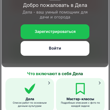
эффективность системного действия
Добро пожаловать в Дела
препарата.
Дела - ваш умный помощник для
дачи и огорода
Если Фатрин вносится утром или вечером –
это
повышает его способность бороться с
Зарегистрироваться
вредителями
.
Войти
При опрыскивании растений важно,
чтобы рабочий раствор покрывал их
равномерно.
Что включают в себя Дела
Сроки выхода для ручных
(механизированных работ)
– 4(3).
Спосо
Норма
Культура,
Дела
Мастер-классы
Вредный
обра
применения
обрабатываемый
Список работ по основным
Подробные описания с фото по
объект
особ
дачным культурам
каждой задаче
препарата
объект
прим