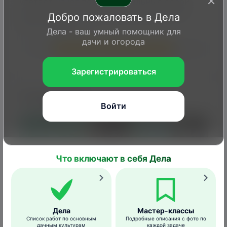
улетает на юг поздно, отдельные особи
встречаются в ноябре–декабре и даже
Добро пожаловать в Дела
могут зимовать.
Дела - ваш умный помощник для
дачи и огорода
1
2
3
4
5
6
7
8
9
10
11
12
Зарегистрироваться
Гнездование
Войти
Что включают в себя Дела
Дела
Мастер-классы
Список работ по основным
Подробные описания с фото по
дачным культурам
каждой задаче