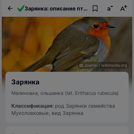
Зарянка: описание птицы, фото, образ жизни и интересные факты
Joefrei
/
wikimedia.org
Зарянка
Малиновка, ольшанка (lat. Erithacus rubecula)
Классификация:
род Зарянки семейства
Мухоловковые, вид Зарянка