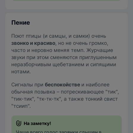
Пение
Поют птицы (и самцы, и самки) очень
звонко и красиво
, но не очень громко,
часто и неровно меняя темп. Журчащие
звуки при этом сменяются приглушенным
неразборчивым щебетанием и сипящими
нотами.
Сигналы при
беспокойстве
и наиболее
обычная позывка – потрескивающее "тик",
"тик-тик", "тк-тк-тк", а также тонкий свист
"тcиип".
Чаще всего голос зарянки слышен в