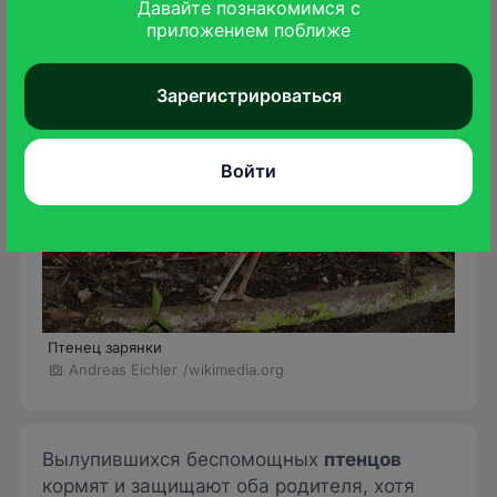
Давайте познакомимся с

приложением поближе
Зарегистрироваться
Войти
Птенец зарянки
Andreas Eichler
/wikimedia.org
Вылупившихся беспомощных
птенцов
кормят и защищают оба родителя, хотя