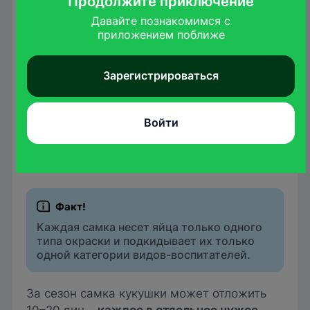
Продолжите приключение
труднодоступно. При этом часто уносит
Давайте познакомимся с

или выкидывает яйца хозяев гнезда.
приложением поближе
В большинстве случаев
яйцо кукушки
Зарегистрироваться
окрашено приблизительно сходно с яйцами
вида-воспитателя. У кукушек существует
даже "специализация" по так называемым
Войти
экологическим расам, чтобы
паразитировать на том или ином виде
птиц.
Каждая самка несет яйца только одного
типа окраски и подкидывает их только
одной категории видов-воспитателей.
За сезон самка кукушки может отложить
10–20 яиц –
каждое в отдельное чужое