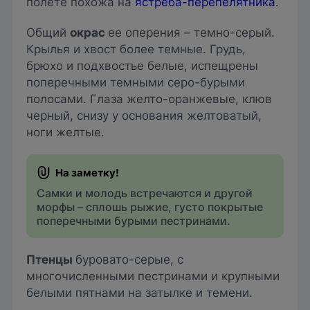
полете похожа на
ястреба-перепелятника
.
Общий
окрас
ее оперения – темно-серый.
Крылья и хвост более темные. Грудь,
брюхо и подхвостье белые, испещрены
поперечными темными серо-бурыми
полосами. Глаза желто-оранжевые, клюв
черный, снизу у основания желтоватый,
ноги желтые.
Самки и молодь встречаются и другой
морфы – сплошь рыжие, густо покрытые
поперечными бурыми пестринами.
Птенцы
буровато-серые, с
многочисленными пестринами и крупными
белыми пятнами на затылке и темени.