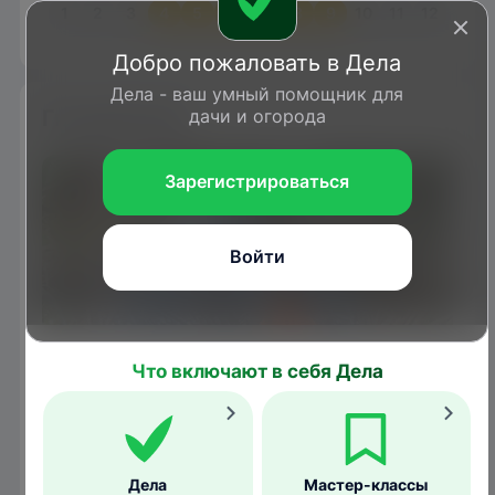
1
2
3
4
5
6
7
8
9
10
11
12
Добро пожаловать в Дела
Дела - ваш умный помощник для
Гнездование
дачи и огорода
Зарегистрироваться
Войти
Что включают в себя Дела
Птенец кукушки
Дела
Мастер-классы