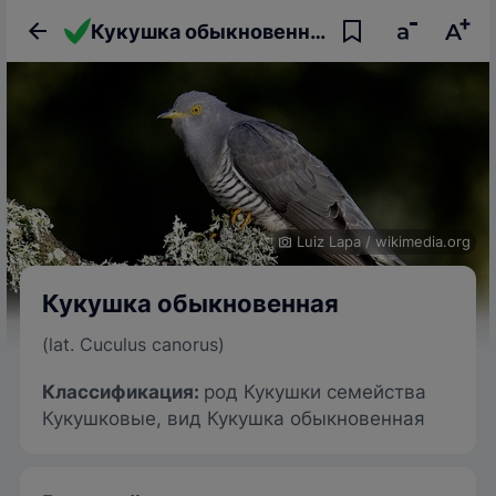
Кукушка обыкновенная: описание птицы, фото, образ жизни и интересные факты
Luiz Lapa
/
wikimedia.org
Кукушка обыкновенная
(lat. Cuculus canorus)
Классификация:
род Кукушки семейства
Кукушковые, вид Кукушка обыкновенная