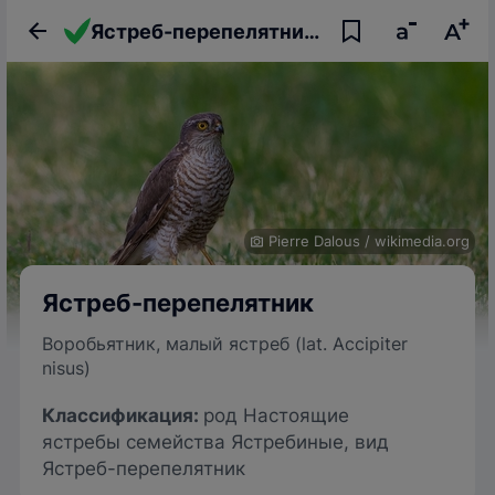
Ястреб-перепелятник: описание птицы, фото, образ жизни и интересные факты
Pierre Dalous
/
wikimedia.org
Ястреб-перепелятник
Воробьятник, малый ястреб (lat. Accipiter
nisus)
Классификация:
род Настоящие
ястребы семейства Ястребиные, вид
Ястреб-перепелятник