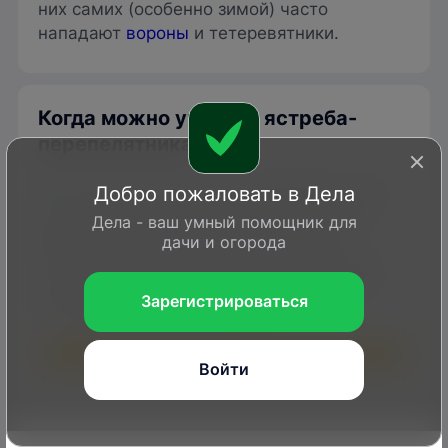
них самих (особенно зимой) часто
нападают
вороны
и тетеревятники.
Когда можно увидеть ястреба-
перепелятника
Хотя птица и относится к перелетным, на
Добро пожаловать в Дела
юге ареала она может быть зимующим
Дела - ваш умный помощник для
видом. Часть местных птиц осенью
дачи и огорода
откочевывает к югу, поэтому зимой этот
ястреб встречается у нас гораздо реже,
Зарегистрироваться
чем весной и летом.
1
2
3
4
5
6
7
8
9
10
11
12
Войти
Гнездование