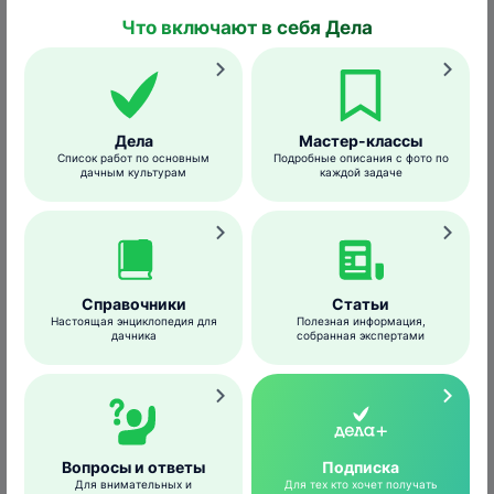
Что включают в себя Дела
Дела
Мастер-классы
Список работ по основным
Подробные описания с фото по
дачным культурам
каждой задаче
Справочники
Статьи
Настоящая энциклопедия для
Полезная информация,
дачника
собранная экспертами
Яйца ястреба-перепелятника
Didier Descouens
/wikimedia.org
Сезон размножения
продолжается с
апреля до конца августа, в зависимости от
региона.
Гнездо
– рыхлую структуру из
Вопросы и ответы
Подписка
Для внимательных и
Для тех кто хочет получать
сучьев (преимущественно лиственницы и