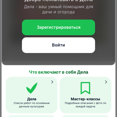
Дела - ваш умный помощник для
дачи и огорода
Зарегистрироваться
Войти
Holger Krisp/ commons.wikimedia.org
После спаривания самка вишневой мухи
откладывает яйца в зеленые и зрелые
плоды, выбирая при этом наиболее
Что включают в себя Дела
здоровые ягоды и избегая подгнивших и
недоразвитых. Одна самка, откладывая по
яйцу в каждый плод, может испортить до
150 ягод!
Дела
Мастер-классы
Список работ по основным
Подробные описания с фото по
дачным культурам
каждой задаче