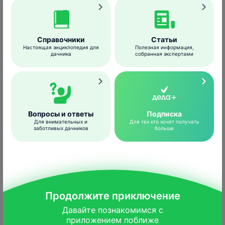
Справочники
Статьи
Настоящая энциклопедия для
Полезная информация,
дачника
собранная экспертами
agrobaseapp.com
Вопросы и ответы
Подписка
Для внимательных и
Для тех кто хочет получать
Личинка после отрождения питается
заботливых дачников
больше
мякотью плода, постепенно двигаясь по
направлению к косточке и превращая его
внутренность в кашицеобразную
полужидкую массу. Во время созревания
вишни и черешни средних и поздних сортов
Продолжите приключение
личинки покидают плоды и окукливаются в
Давайте познакомимся с

почве, где зимуют, а к весне превращаются
приложением поближе
во взрослых особей.