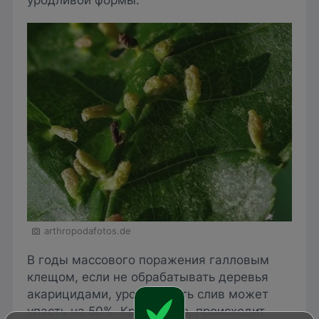
arthropodafotos.de
В годы массового поражения галловым
клещом, если не обрабатывать деревья
акарицидами, урожайность слив может
упасть на 50%. Кроме того, происходит