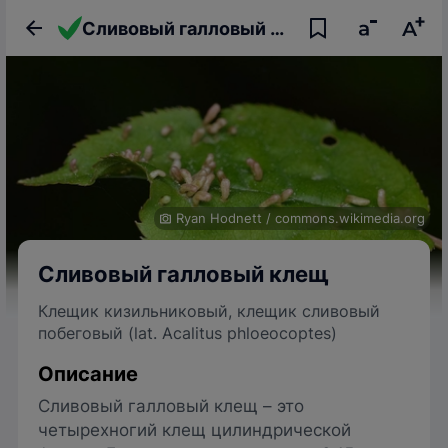
Сливовый галловый клещ, или клещик кизильниковый, или клещик сливовый побеговый
Ryan Hodnett
/
commons.wikimedia.org
Сливовый галловый клещ
Клещик кизильниковый, клещик сливовый
побеговый (lat. Acalitus phloeocoptes)
Описание
Сливовый галловый клещ – это
четырехногий клещ цилиндрической