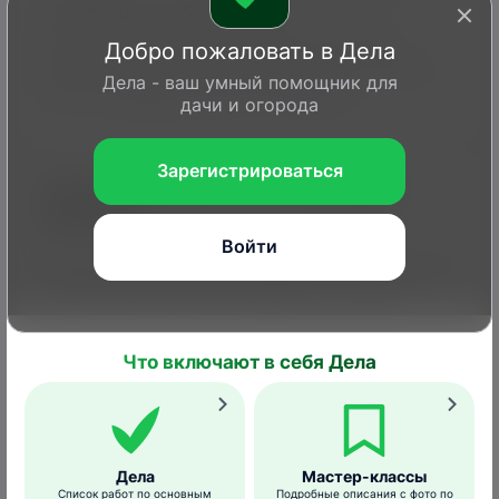
ослабление побегов – они
останавливаются в росте и засыхают,
Добро пожаловать в Дела
завязи опадают. Без обработок в течение
Дела - ваш умный помощник для
3-6 лет дерево может погибнуть.
дачи и огорода
Зарегистрироваться
Признаки появления и условия
развития
Войти
На молодых побегах появляются округлые
вздутия красноватой формы. К концу
сезона их цвет меняется и становится
таким же, как цвет коры. Клещи живут и
Что включают в себя Дела
зимуют внутри этих наростов.
Дела
Мастер-классы
Список работ по основным
Подробные описания с фото по