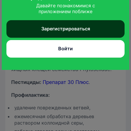
препаратов.
Давайте познакомимся с

приложением поближе
Зарегистрироваться
Меры борьбы и профилактики
Биопрепараты:
Фитоверм
,
Профилактин
Войти
Био
.
Биологические средства
:
в сад выпускают
хищных клещей семейства Phytoseiidae.
Пестициды
:
Препарат 30 Плюс
.
Профилактика:
удаление поврежденных ветвей,
ежемесячная обработка деревьев
раствором коллоидной серы,