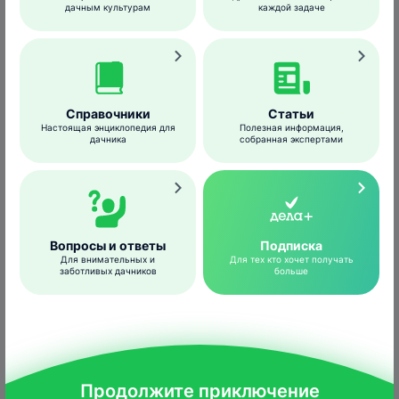
дачным культурам
каждой задаче
Справочники
Статьи
Настоящая энциклопедия для
Полезная информация,
дачника
собранная экспертами
arthropodafotos.de
Весной, когда температура воздуха
превысит 15°C, клещи выползают из
зимнего укрытия и перемещаются за
Вопросы и ответы
Подписка
Для внимательных и
Для тех кто хочет получать
чешуйки почек либо в складки у основания
заботливых дачников
больше
молодых побегов. Это происходит в
течение двух недель, до конца мая –
начала июня. Обработку акарицидами
рекомендуется проводить именно в этот
период, т.к. позднее клещи становятся
Продолжите приключение
менее уязвимыми для химических