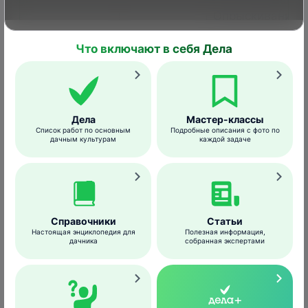
Опрыскивание
в период
Что включают в себя Дела
относительного
покоя культуры
Щитовки,
при
ложнощитовки,
температуре
Цитрусовые
клещи,
культуры
не ниже +4°C.
белокрылка,
Дела
Мастер-классы
червецы
Расход
Список работ по основным
Подробные описания с фото по
дачным культурам
каждой задаче
рабочей
жидкости – 4-
10 л/дерево
Опрыскивание
Справочники
Статьи
Настоящая энциклопедия для
Полезная информация,
до распускания
дачника
собранная экспертами
почек весной
Зимующие
при
стадии
щитовок,
температуре
Декоративные
ложнощитовок,
не ниже +4°C.
культуры
клещей, тлей,