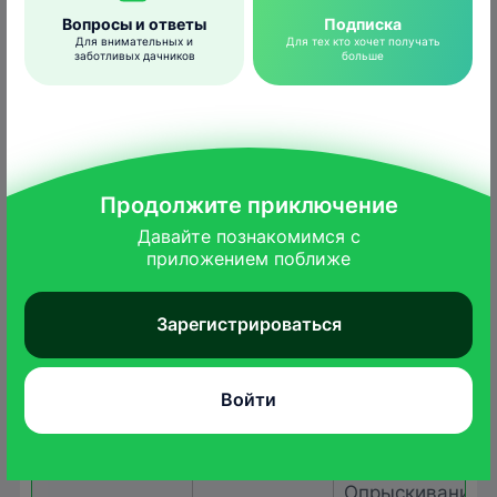
Расход
медяницы,
Вопросы и ответы
Подписка
молей,
рабочей
Для внимательных и
Для тех кто хочет получать
червецов
заботливых дачников
больше
жидкости – 10
2
л/100 м
Опрыскивание
летом в начале
Продолжите приключение
появления
Давайте познакомимся с

бродяжек-
приложением поближе
щитовок 1-го и
2-го
Декоративные
Щитовки
культуры
поколения.
Зарегистрироваться
Расход
рабочей
Войти
жидкости – 10
2
л/100 м
Опрыскивание