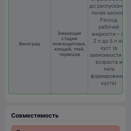
до распускания
почек весной.
Расход
рабочей
Зимующие
жидкости – от
стадии
2 л до 5 л на
Виноград
ложнощитовок,
куст (в
клещей, тлей,
червецов
зависимости от
возраста и
типа
формирования
куста)
Совместимость