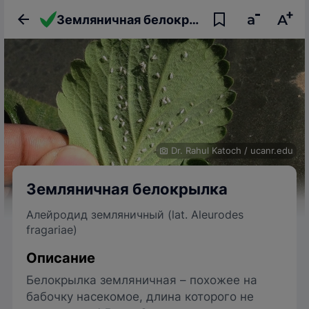
Земляничная белокрылка, или алейродид земляничный
Dr. Rahul Katoch
/
ucanr.edu
Земляничная белокрылка
Алейродид земляничный (lat. Aleurodes
fragariae)
Описание
Белокрылка земляничная – похожее на
бабочку насекомое, длина которого не