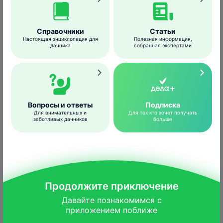
Справочники
Статьи
Настоящая энциклопедия для
Полезная информация,
дачника
собранная экспертами
plantix.net
В первую очередь вредителей нужно
искать в затененных местах и на
загущенных посадках. Зимуют они в
Вопросы и ответы
Подписка
Для внимательных и
Для тех кто хочет получать
растительных остатках, под листьями и в
заботливых дачников
больше
верхних слоях почвы.
Меры борьбы и профилактики
Продолжите приключение
Биопрепараты
:
Фитоверм
.
Давайте познакомимся с

приложением поближе
Биологические средства
:
использование