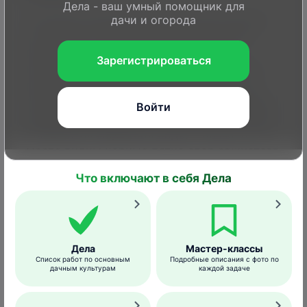
Дела - ваш умный помощник для
Отыскать белокрылок на участке сложно,
дачи и огорода
во-первых, из-за их микроскопических
размеров и, во-вторых, потому, что
Зарегистрироваться
насекомые избегают солнечного света и
располагаются на нижней поверхности
листьев. Обнаружить их можно по следам
Войти
жизнедеятельности: на поверхности листа
появляется медвяная падь, а позже на ее
месте видны черные пятна спор сажистого
грибка.
Что включают в себя Дела
Дела
Мастер-классы
Список работ по основным
Подробные описания с фото по
дачным культурам
каждой задаче