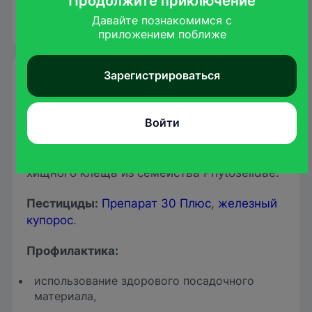
Продолжите приключение
плодовые почки. Там же и остаются
зимовать.
Давайте познакомимся с

приложением поближе
Зарегистрироваться
Меры борьбы и профилактики
Биопрепараты
:
Фитоверм
.
Войти
Биологические средства
:
применение
природного врага почкового клеща –
хищного клеща из семейства Phytoseiidae.
Пестициды
:
Препарат 30 Плюс
,
железный
купорос
.
Профилактика:
использование здорового посадочного
материала,