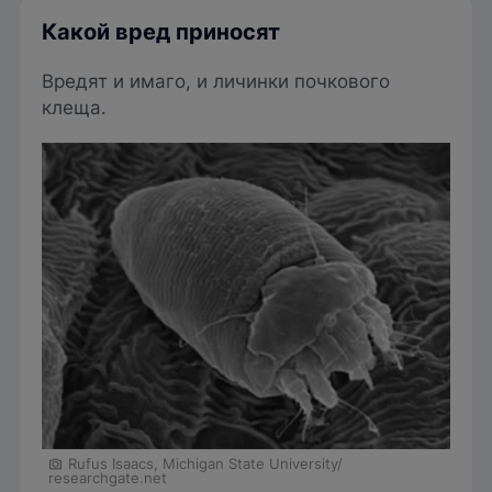
Какой вред приносят
Вредят и имаго, и личинки почкового
клеща.
Rufus Isaacs, Michigan State University/
researchgate.net