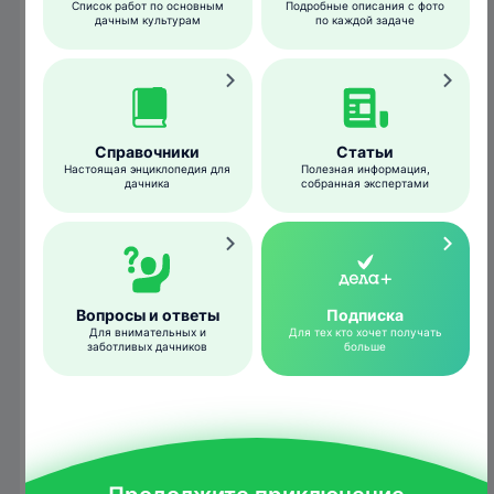
сразу начинают питаться.
Список работ по основным
Подробные описания с фото
дачным культурам
по каждой задаче
Справочники
Статьи
Настоящая энциклопедия для
Полезная информация,
дачника
собранная экспертами
Вопросы и ответы
Подписка
Jerry A. Payne, USDA Agricultural Research Service,
Для внимательных и
Для тех кто хочет получать
Bugwood.org
заботливых дачников
больше
На этих частях растения проходят все
стадии развития клеща. Осенью вредители
переходят питаться на почки, которые
образуются в пазухах листьев, и на