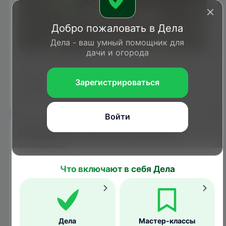
Добро пожаловать в Дела
Дела - ваш умный помощник для
дачи и огорода
montpellier.inra.fr
Кроме того, почковый клещ является
Зарегистрироваться
переносчиком вирусных заболеваний.
Войти
Признаки появления и условия
развития
Что включают в себя Дела
Почковые клещи зимуют в пазухах листьев,
располагаясь там группами. В самом
начале вегетационного периода они
покидают места зимовки и отправляются
на молодые листья, бутоны и цветки, где
Дела
Мастер-классы