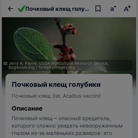
Почковый клещ голубики
Jerry A. Payne, USDA Agricultural Research Service,
Bugwood.org
/
forestryimages.org
Почковый клещ голубики
Почковый клещ (lat. Acalitus vaccini)
Описание
Почковый клещ – опасный вредитель,
которого сложно увидеть невооруженным
глазом из-за маленьких размеров: его