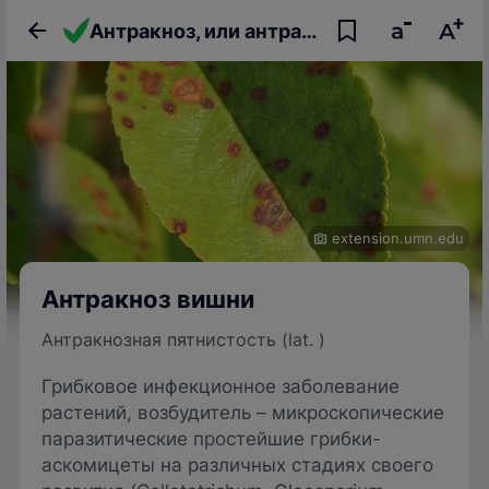
Антракноз, или антракнозная пятнистость вишни
extension.umn.edu
Антракноз вишни
Антракнозная пятнистость (lat. )
Грибковое инфекционное заболевание
растений, возбудитель – микроскопические
паразитические простейшие грибки-
аскомицеты на различных стадиях своего