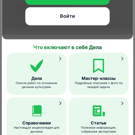
Условия развития
Войти
Наибольшее распространение заболевание
имеет в областях с умеренным климатом,
особенно активно развивается во влажные
годы (благоприятные условия для развития
Что включают в себя Дела
антракноза – влажность воздуха около 90%
и температура в диапазоне 23-27°C).
Повышают риск заражения высокий
уровень кислотности почвы и ее плохая
Дела
Мастер-классы
аэрация, а также нехватка калия и
Список работ по основным
Подробные описания с фото по
фосфора.
дачным культурам
каждой задаче
Меры борьбы и профилактики
Справочники
Статьи
Для профилактики заболевания ранней
Настоящая энциклопедия для
Полезная информация,
дачника
собранная экспертами
весной до начала сокодвижения