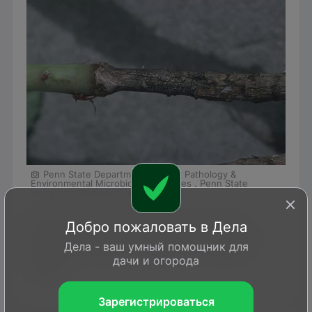
Penn State Department of Plant Pathology &
Environmental Microbiology Archives , Penn State
University, Bugwood.org
Признаки этого заболевания у вишни
Добро пожаловать в Дела
сложно заметить на начальной стадии, и
Дела - ваш умный помощник для
обычно лечение начинается слишком
дачи и огорода
поздно.
Зарегистрироваться