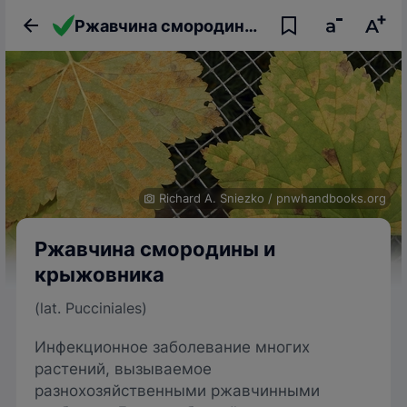
Ржавчина смородины и крыжовника
Richard A. Sniezko
/
pnwhandbooks.org
Ржавчина смородины и
крыжовника
(lat. Pucciniales)
Инфекционное заболевание многих
растений, вызываемое
разнохозяйственными ржавчинными