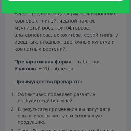
природной бактерии
Bacillus subtilis
10-
ВИЗР, предотвращающий возникновение
корневых гнилей, черной ножки,
мучнистой росы, фитофтороза,
альтернариоза, аскохитоза, серой гнили у
овощных, ягодных, цветочных культур и
комнатных растений.
Препаративная форма
– таблетки.
Упаковка
– 20 таблеток.
Преимущества препарата
:
Эффективно подавляет развитие
возбудителей болезней.
В результате применения вы получаете
экологически чистую и безопасную
продукцию.
Способствует увеличению урожайности.