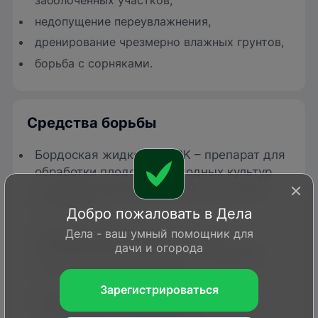
заболоченных участков,
недопущение переувлажнения,
дренирование чрезмерно влажных грунтов,
борьба с сорняками.
Средства борьбы
Бордоская жидкость, ВСК – препарат для
обработки плодовых и ягодных культур
от болезней ранней весной и в период
вегетации.
Добро пожаловать в Дела
Дела - ваш умный помощник для
Препаративная форма
– водно-
дачи и огорода
суспензионный концентрат.
Упаковка
–
флаконы 100 мл и 500 мл.
Зарегистрироваться
Преимущества препарата
: