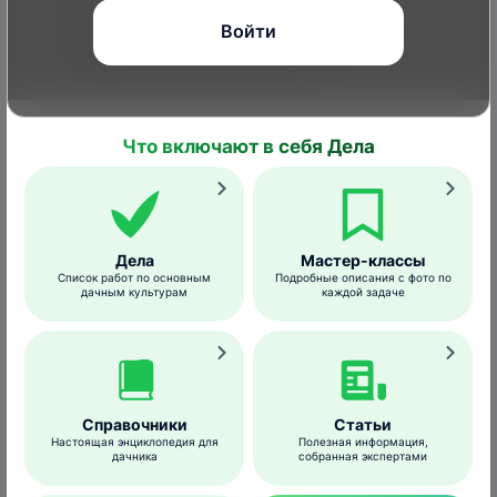
защищает от парши, монилиоза,
Войти
коккомикоза, плодовой гнили и
различных пятнистостей;
легко применять, достаточно просто
разбавить водой;
Что включают в себя Дела
не засоряет форсунки опрыскивателя;
не вызывает ожогов на растениях.
Фитоспорин-М – природный биофунгицид
Дела
Мастер-классы
для защиты растений и посадочного
Список работ по основным
Подробные описания с фото по
материала от грибковых и
дачным культурам
каждой задаче
бактериальных болезней.
Препаративная форма и упаковка
–
порошок (пакеты по 10 и 30 г), паста
(пакет 200 г), жидкость (флакон 110 г).
Справочники
Статьи
Настоящая энциклопедия для
Полезная информация,
дачника
собранная экспертами
Преимущества препарат
а: