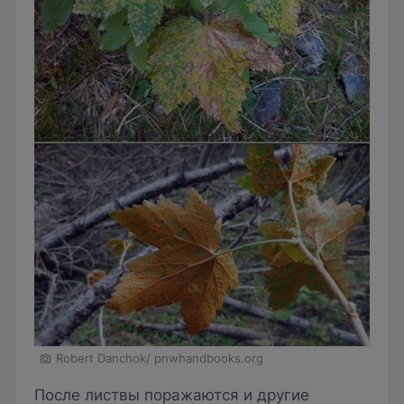
Robert Danchok/ pnwhandbooks.org
После листвы поражаются и другие