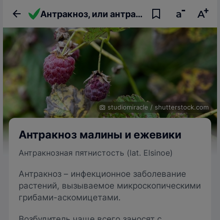
Антракноз, или антракнозная пятнистость малины и ежевики
studiomiracle
/
shutterstock.com
Антракноз малины и ежевики
Антракнозная пятнистость (lat. Elsinoe)
Антракноз – инфекционное заболевание
растений, вызываемое микроскопическими
грибами-аскомицетами.
Возбудитель чаще всего заносят с