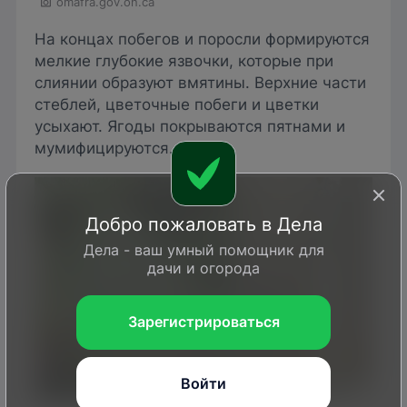
omafra.gov.on.ca
На концах побегов и поросли формируются
мелкие глубокие язвочки, которые при
слиянии образуют вмятины. Верхние части
стеблей, цветочные побеги и цветки
усыхают. Ягоды покрываются пятнами и
мумифицируются.
Добро пожаловать в Дела
Дела - ваш умный помощник для
дачи и огорода
Зарегистрироваться
Войти