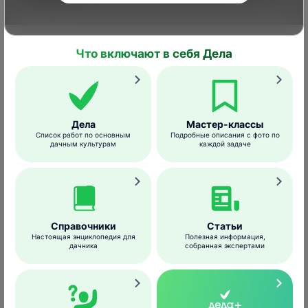
ogorod.ru
Больные побеги неустойчивы к
пониженным температурам и часто
Что включают в себя Дела
вымерзают.
Условия развития
Дела
Мастер-классы
Список работ по основным
Подробные описания с фото по
дачным культурам
каждой задаче
Наиболее активно возбудитель
распространяется при температурах
около 20°C в период выпадения осадков
или при обильных росах. Также повышают
риск заражения высокий уровень
Справочники
Статьи
кислотности почвы и ее плохая аэрация,
Настоящая энциклопедия для
Полезная информация,
дачника
собранная экспертами
нехватка калия и фосфора.