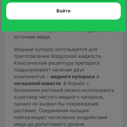
распространение грибковых заболеваний
плодовых и некоторых ягодных культур.
Войти
Применяется для обработки древесины с
целью борьбы с плесенью и гнилями.
Также используется как микроудобрение,
источник меди.
Медный купорос используется для
приготовления бордоской жидкости.
Классическая рецептура препарата
подразумевает наличие двух
компонентов –
медного купороса
и
негашеной извести
. В борьбе с
болезнями растений можно использовать
и раствор чистого медного купороса,
однако он вызвал бы повреждение
растения. Соединения кальция
нейтрализуют негативное воздействие
меди до допустимого уровня.