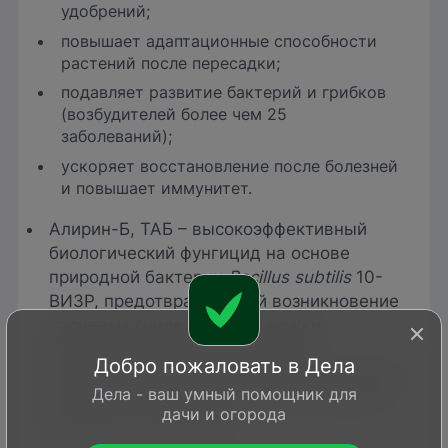
удобрений;
повышает адаптационные способности
растений после пересадки;
подавляет развитие бактерий и грибков
(возбудителей более чем 25
заболеваний);
ускоряет восстановление после болезней
и повышает иммунитет.
Алирин-Б, ТАБ – высокоэффективный
биологический фунгицид на основе
природной бактерии
Bacillus subtilis
10-
ВИЗР, предотвращающий возникновение
корневых гнилей, черной ножки,
мучнистой росы, фитофтороза,
Добро пожаловать в Дела
альтернариоза, аскохитоза, серой гнили у
Дела - ваш умный помощник для
овощных, ягодных, цветочных культур и
дачи и огорода
комнатных растений.