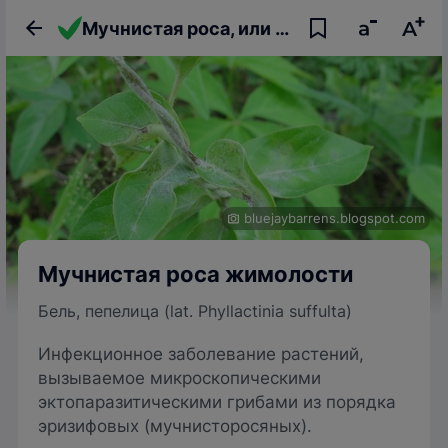
Мучнистая роса, или бель, или пепелица жимолости
bluejaybarrens.blogspot.com
Мучнистая роса жимолости
Бель, пепелица (lat. Phyllactinia suffulta)
Инфекционное заболевание растений,
вызываемое микроскопическими
эктопаразитическими грибами из порядка
эризифовых (мучнисторосяных).