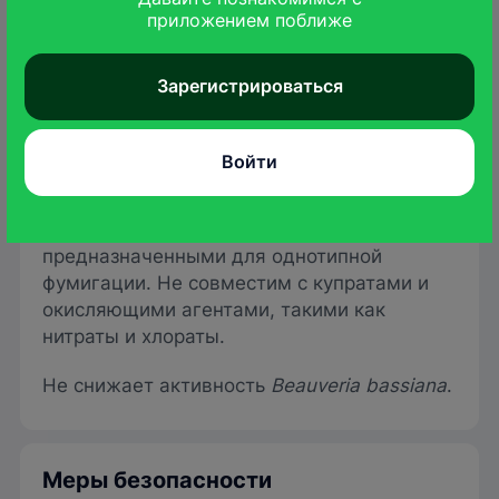
белая гниль донца
приложением поближе
Фомоз, белая гниль,
Свекла столовая
сухая гниль
Зарегистрироваться
Совместимость
Войти
Препарат совместим с другими
пестицидами и их формами применения,
предназначенными для однотипной
фумигации. Не совместим с купратами и
окисляющими агентами, такими как
нитраты и хлораты.
Не снижает активность
Beauveria
bassiana
.
Меры безопасности