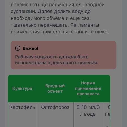
перемешать до получения однородной
суспензии. Далее долить воду до
необходимого объема и еще раз
тщательно перемешать. Регламенты
применения приведены в таблице ниже.
Рабочая жидкость должна быть
использована в день приготовления.
Способ
Норма
Вредный
обра
Культура
применения
объект
особе
препарата
прим
Картофель
Фитофтороз
8-10 мл/3
Опрыск
л воды
период в
первое 