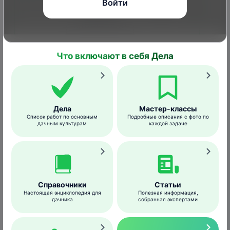
Войти
черная
л воды
период в
пятнистость
пер
профила
до цв
Что включают в себя Дела
последу
интерва
дней.
раб
Дела
Мастер-классы
жидкост
Список работ по основным
Подробные описания с фото по
л/
дачным культурам
каждой задаче
Совместимость
Справочники
Статьи
Настоящая энциклопедия для
Полезная информация,
дачника
собранная экспертами
В личных подсобных хозяйствах не
рекомендуется совместное использование
препаратов.